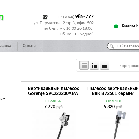
т
985-777
+7 (9044)
ул. Пермякова, 2 стр.3, офис 502
Корзина 0
по будням с 10:00 до 18:00,
Сб, Вс – Выходной
ставка
Оплата
Сортироват
Вертикальный пылесос
Пылесос вертикальный
Gorenje SVC222230AEW
BBK BV2601 серый/
белый/черный
черный
ным
В наличии
В наличии
7 720
5 320
руб
руб