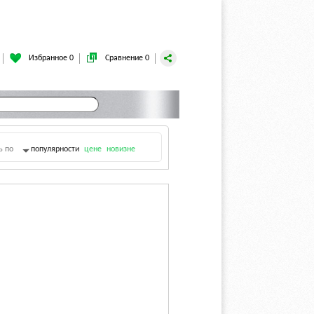
Избранное 0
Сравнение 0
ь по
популярности
цене
новизне