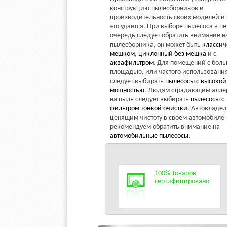
конструкцию пылесборников и
производительность своих моделей и
это удается. При выборе пылесоса в п
очередь следует обратить внимание н
пылесборника, он может быть
классич
мешком
,
циклонный без мешка
и с
аквафильтром
. Для помещений с бол
площадью, или частого использовани
следует выбирать
пылесосы с высокой
мощностью
. Людям страдающим алле
на пыль следует выбирать
пылесосы с
фильтром тонкой очистки
. Автовладе
ценящим чистоту в своем автомобиле
рекомендуем обратить внимание на
автомобильные пылесосы
.
100% Товаров
сертифицировано