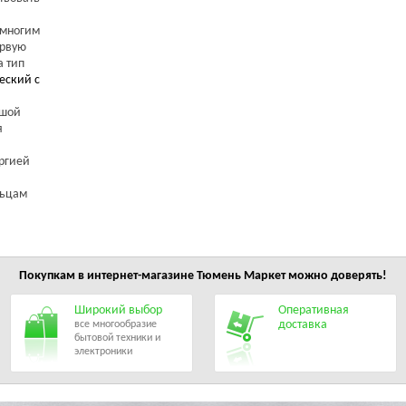
 многим
ервую
а тип
еский с
ьшой
я
ргией
льцам
Покупкам в интернет-магазине
Тюмень Маркет
можно доверять!
Широкий выбор
Оперативная
доставка
все многообразие
бытовой техники и
электроники