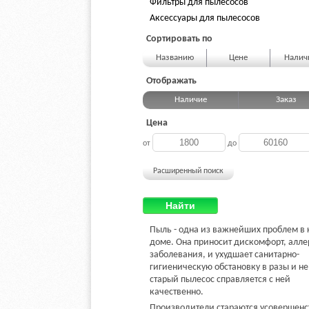
Фильтры для пылесосов
Аксессуары для пылесосов
Сортировать по
Названию
Цене
Нали
Отображать
Наличие
Заказ
Цена
от
до
Расширенный поиск
Найти
Пыль - одна из важнейших проблем в
доме. Она приносит дискомфорт, алл
заболевания, и ухудшает санитарно-
гигиеническую обстановку в разы и не
старый пылесос справляется с ней
качественно.
Производители стараются усовершенс