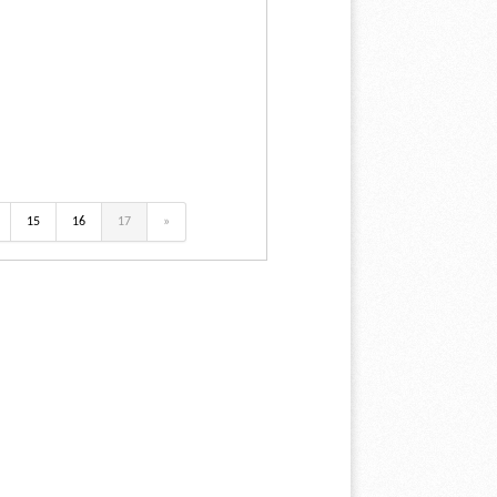
15
16
17
»