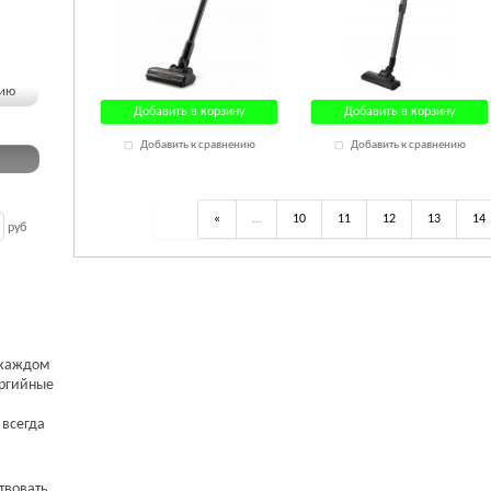
чию
Добавить в корзину
Добавить в корзину
Добавить к сравнению
Добавить к сравнению
«
…
10
11
12
13
14
руб
 каждом
ергийные
 всегда
твовать