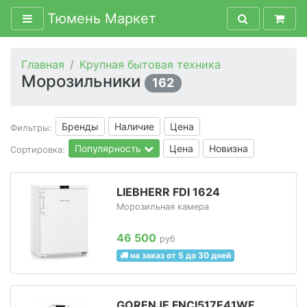
Тюмень Маркет
Главная
Крупная бытовая техника
Морозильники
162
Бренды
Наличие
Цена
Фильтры:
Популярность
Цена
Новизна
Сортировка:
LIEBHERR FDI 1624
Морозильная камера
46 500
руб
на заказ от 5 до 30 дней
GORENJE FNCI517E41WF