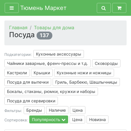
Тюмень Маркет
Главная
Товары для дома
Посуда
137
Кухонные аксессуары
Подкатегории:
Чайники заварные, френч-прессы и т.д.
Сковороды
Кастрюли
Крышки
Кухонные ножи и ножницы
Посуда для выпечки
Гриль, Барбекю, Шашлычницы
Бокалы, стаканы, рюмки, кружки и наборы
Посуда для сервировки
Бренды
Наличие
Цена
Фильтры:
Популярность
Цена
Новизна
Сортировка: