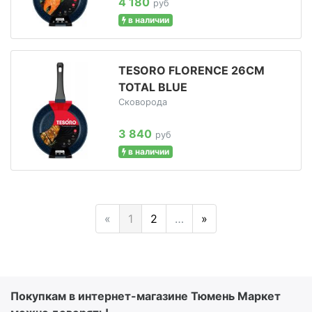
4 180
руб
в наличии
TESORO FLORENCE 26СМ
TOTAL BLUE
Сковорода
3 840
руб
в наличии
«
1
2
…
»
Покупкам в интернет-магазине Тюмень Маркет