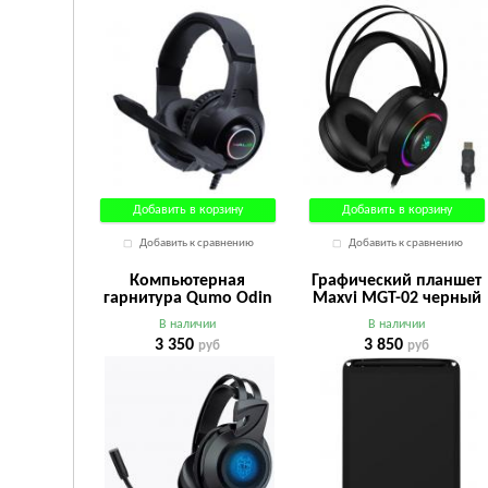
Добавить в корзину
Добавить в корзину
Добавить к сравнению
Добавить к сравнению
Компьютерная
Графический планшет
гарнитура Qumo Odin
Maxvi MGT-02 черный
GHS 0023 черный
В наличии
В наличии
3 350
3 850
руб
руб