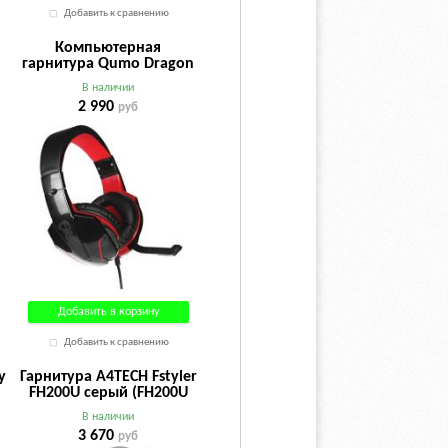
Добавить к сравнению
Компьютерная
гарнитура Qumo Dragon
War Bionic
В наличии
2 990
руб
Добавить в корзину
Добавить к сравнению
y
Гарнитура A4TECH Fstyler
FH200U серый (FH200U
GREY)
В наличии
3 670
руб