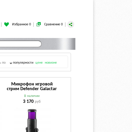
Избранное 0
Сравнение 0
ь по
популярности
цене
новизне
Микрофон игровой
стрим Defender Galactar
GMC 250 USB
В наличии
3 170
руб