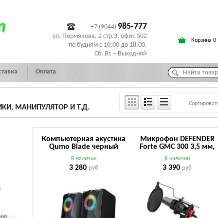
т
985-777
+7 (9044)
ул. Пермякова, 2 стр.3, офис 502
Корзина 0
по будням с 10:00 до 18:00,
Сб, Вс – Выходной
ставка
Оплата
Сортироват
И, МАНИПУЛЯТОР И Т.Д.
Компьютерная акустика
Микрофон DEFENDER
Qumo Blade черный
Forte GMC 300 3,5 мм,
кабель 1.5 м (64630)
В наличии
В наличии
3 280
3 390
руб
руб
ы
чию