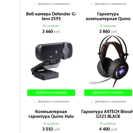
Добавить к сравнению
Добавить к сравнению
Веб-камера Defender G-
Гарнитура
lens 2593
компьютерная Qumo
Avalon
В наличии
В наличии
3 660
3 860
руб
руб
Добавить в корзину
Добавить в корзину
Добавить к сравнению
Добавить к сравнению
Компьютерная
Гарнитура A4TECH Blood
гарнитура Qumo Halo
G521 BLACK
GHS 0018
В наличии
В наличии
3 010
4 400
руб
руб