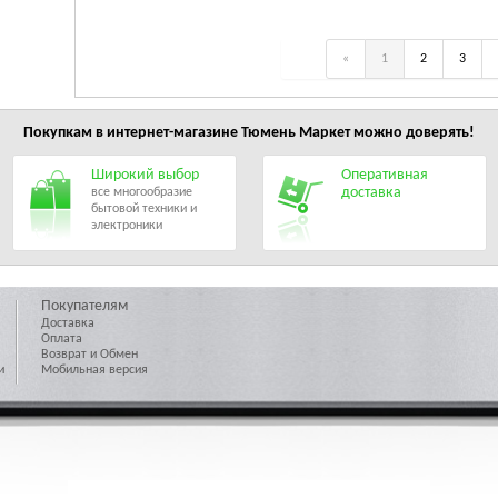
«
1
2
3
Покупкам в интернет-магазине
Тюмень Маркет
можно доверять!
Широкий выбор
Оперативная
доставка
все многообразие
бытовой техники и
электроники
Покупателям
Доставка
Оплата
Возврат и Обмен
и
Мобильная версия