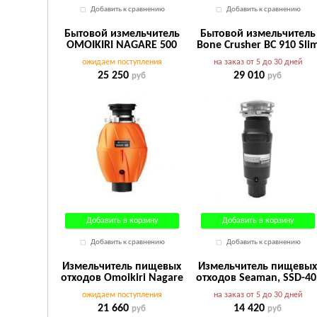
Добавить к сравнению
Добавить к сравнению
Бытовой измельчитель
Бытовой измельчитель
OMOIKIRI NAGARE 500
Bone Crusher BC 910 Sli
оранжевый
Line
ожидаем поступления
на заказ от 5 до 30 дней
25 250
29 010
руб
руб
Добавить в корзину
Добавить в корзину
Добавить к сравнению
Добавить к сравнению
Измельчитель пищевых
Измельчитель пищевы
отходов Omoikiri Nagare
отходов Seaman, SSD-40
Slim 500
с пневмокнопкой
ожидаем поступления
на заказ от 5 до 30 дней
21 660
14 420
руб
руб