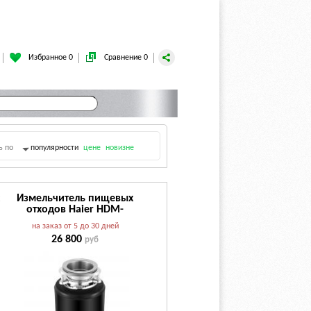
Избранное 0
Сравнение 0
ь по
популярности
цене
новизне
х
Измельчитель пищевых
отходов Haier HDM-
1375B
на заказ от 5 до 30 дней
26 800
руб