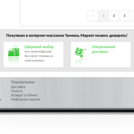
«
1
2
3
Покупкам в интернет-магазине
Тюмень Маркет
можно доверять!
Широкий выбор
Оперативная
доставка
все многообразие
бытовой техники и
электроники
Покупателям
Доставка
Оплата
Возврат и Обмен
и
Мобильная версия