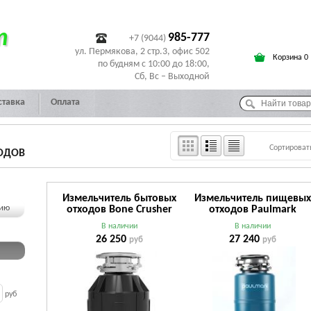
т
985-777
+7 (9044)
ул. Пермякова, 2 стр.3, офис 502
Корзина 0
по будням с 10:00 до 18:00,
Сб, Вс – Выходной
ставка
Оплата
Сортироват
ОДОВ
Измельчитель бытовых
Измельчитель пищевы
чию
отходов Bone Crusher
отходов Paulmark
BC810
INTENSO I-PRO 1000
В наличии
В наличии
26 250
27 240
руб
руб
руб