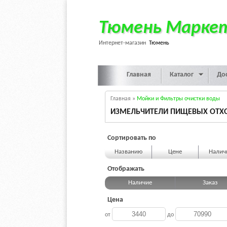
Тюмень Марке
Интернет-магазин
Тюмень
Главная
Каталог
До
Главная
»
Мойки и Фильтры очистки воды
ИЗМЕЛЬЧИТЕЛИ ПИЩЕВЫХ ОТХ
Сортировать по
Названию
Цене
Нали
Отображать
Наличие
Заказ
Цена
от
до