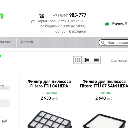
т
985-777
+7 (9044)
ул. Пермякова, 2 стр.3, офис 502
Корзина 0
по будням с 10:00 до 18:00,
Сб, Вс – Выходной
ставка
Оплата
сы
Сортироват
Фильтр для пылесоса
Фильтр для пылесоса
чию
Filtero FTH 04 HEPA
Filtero FTH 07 SAM HEP
В наличии
В наличии
2 950
2 940
руб
руб
руб