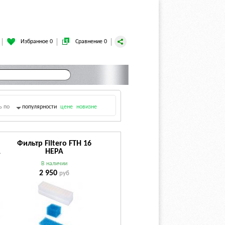
Избранное 0
Сравнение 0
ь по
популярности
цене
новизне
Фильтр Filtero FTH 16
A
HEPA
В наличии
2 950
руб