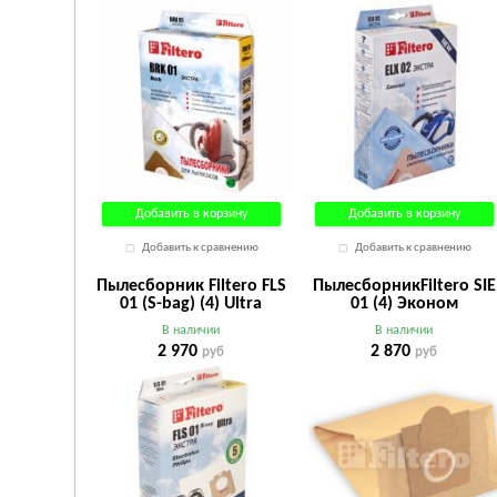
Добавить в корзину
Добавить в корзину
Добавить к сравнению
Добавить к сравнению
Пылесборник Filtero FLS
ПылесборникFiltero SIE
01 (S-bag) (4) Ultra
01 (4) Эконом
ЭКСТРА
В наличии
В наличии
2 970
2 870
руб
руб