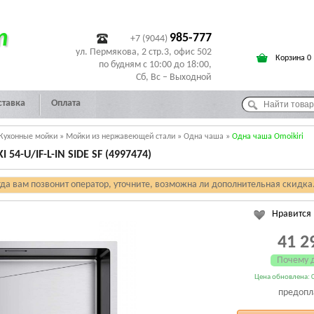
т
985-777
+7 (9044)
ул. Пермякова, 2 стр.3, офис 502
Корзина 0
по будням с 10:00 до 18:00,
Сб, Вс – Выходной
ставка
Оплата
Кухонные мойки
»
Мойки из нержавеющей стали
»
Одна чаша
»
Одна чаша Omoikiri
4-U/IF-L-IN SIDE SF (4997474)
гда вам позвонит оператор, уточните, возможна ли дополнительная скидка
Нравится
41 2
Почему 
Цена обновлена: 0
предопл