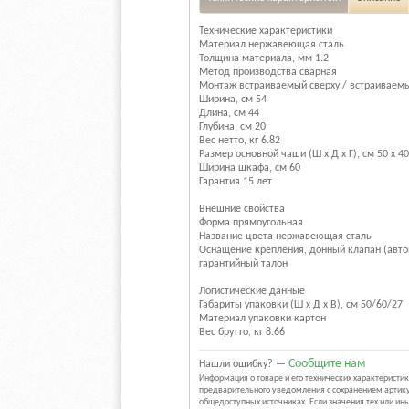
Технические характеристики
Материал нержавеющая сталь
Толщина материала, мм 1.2
Метод производства сварная
Монтаж встраиваемый сверху / встраиваемый
Ширина, см 54
Длина, см 44
Глубина, см 20
Вес нетто, кг 6.82
Размер основной чаши (Ш х Д х Г), см 50 x 40
Ширина шкафа, см 60
Гарантия 15 лет
Внешние свойства
Форма прямоугольная
Название цвета нержавеющая сталь
Оснащение крепления, донный клапан (автом
гарантийный талон
Логистические данные
Габариты упаковки (Ш х Д х В), см 50/60/27
Материал упаковки картон
Вес брутто, кг 8.66
Сообщите нам
Нашли ошибку? —
Информация о товаре и его технических характерист
предварительного уведомления с сохранением артику
общедоступных источниках. Если значения тех или и