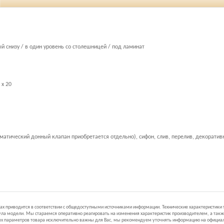
 снизу / в один уровень со столешницей / под ламинат
 x 20
атический донный клапан приобретается отдельно), сифон, слив, перелив, декоратив
иках приводится в соответствии с общедоступными источниками информации. Технические характеристики
ла модели. Мы стараемся оперативно реагировать на изменения характеристик производителем, а такж
ных параметров товара исключительно важны для Вас, мы рекомендуем уточнять информацию на официал