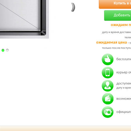
Купить в 
Добавить 
ожидаем п
дату и время доставк
теле
ожидаемая цена
– 
только после поступл
бесплатн
курьер о
доступен
дату и вр
возможн
официаль