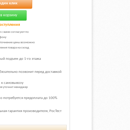
один клик
в корзину
оступления
и с вами согласуют по
фону
уточнение цены возможно
ения товара на склад
ый подъем до 1-го этажа
бязательно позвонит перед доставкой
 к самовывозу
емя уточнит менеджер
о потребуется предоплата до 100%
ная гарантия производителя, РосТест