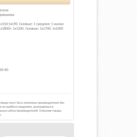
еское
рованная
 1х150;1х190, Газовые: 1 средняя; 1 малая
 1х1800т; 1х1200, Газовые: 1х1700; 1х1000
50-60
 товара могут быть изменены производителем без
е на ошибки в сведениях, размещенных в
ьных сайтах производителей. Описание товара,
р.