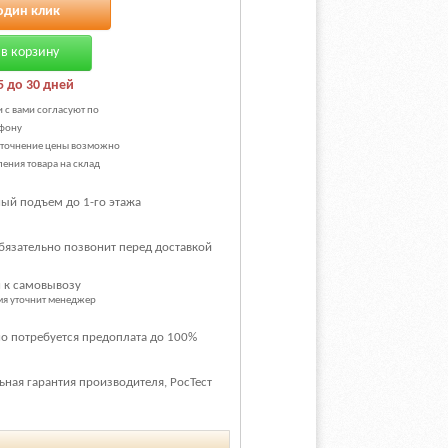
один клик
в корзину
5 до 30 дней
и с вами согласуют по
фону
уточнение цены возможно
ения товара на склад
ый подъем до 1-го этажа
бязательно позвонит перед доставкой
 к самовывозу
емя уточнит менеджер
о потребуется предоплата до 100%
ная гарантия производителя, РосТест