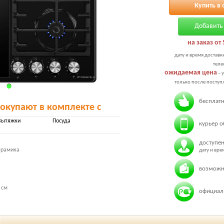
Купить в 
Добавить 
на заказ от 
дату и время доставк
теле
ожидаемая цена
– 
только после поступл
бесплатн
покупают в комплекте с
Вытяжки
Посуда
курьер о
доступен
ерамика
дату и вр
возможн
 см
официаль