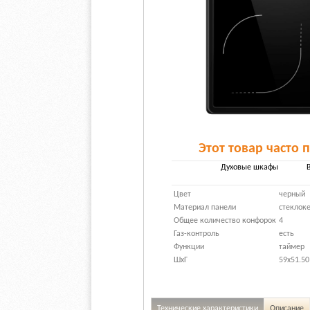
Этот товар часто 
Духовые шкафы
Цвет
черный
Материал панели
стеклок
Общее количество конфорок
4
Газ-контроль
есть
Функции
таймер
ШхГ
59х51.50
Технические характеристики
Описание