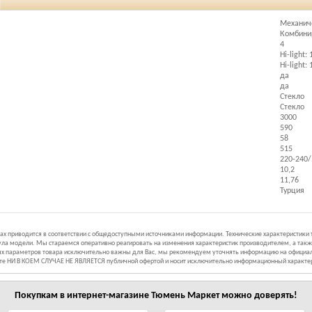
Механич
Комбини
4
Hi-light:
Hi-light:
да
да
Стекло
Стекло
3000
590
58
515
220-240/
10,2
11,76
Турция
иках приводится в соответствии с общедоступными источниками информации. Технические характеристики
ла модели. Мы стараемся оперативно реагировать на изменения характеристик производителем, а такж
ных параметров товара исключительно важны для Вас, мы рекомендуем уточнять информацию на официал
йте НИ В КОЕМ СЛУЧАЕ НЕ ЯВЛЯЕТСЯ публичной офертой и носит исключительно информационный характе
Покупкам в интернет-магазине
Тюмень Маркет
можно доверять!