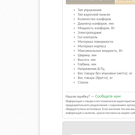
Тип управления
Тип варочной панели
Количество конфорок
Диаметр конфорок, мм
Мощность конфорок, Вт
Электроподжиг
Газ-контроль
Материал поверхности
Материал корпуса
Максимальная мощность, Вт
Ширина, мм
Высота, мм
Глубина, мм
Напряжение,В/Гц
Вес товара без упаковки (нетто), кг
Вес товара (брутто), кг
Страна
Сообщите нам
Нашли ошибку? —
Информация о товаре и его технических характерист
предварительного уведомления с сохранением артику
общедоступных источниках. Если значения тех или и
информация о наличии, сроках поставки на нашем са