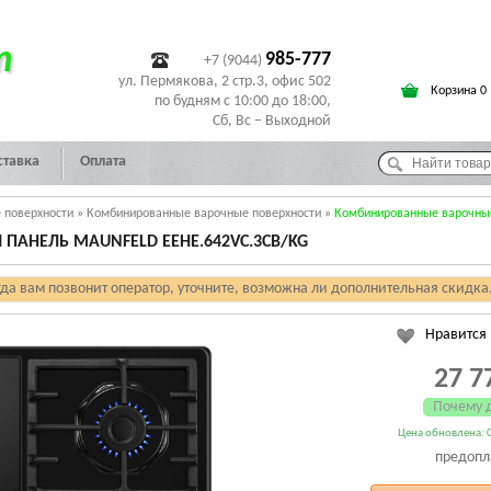
т
985-777
+7 (9044)
ул. Пермякова, 2 стр.3, офис 502
Корзина 0
по будням с 10:00 до 18:00,
Сб, Вс – Выходной
ставка
Оплата
 поверхности
»
Комбинированные варочные поверхности
»
Комбинированные варочные
АНЕЛЬ MAUNFELD EEHE.642VC.3CB/KG
гда вам позвонит оператор, уточните, возможна ли дополнительная скидка
Нравится
27 7
Почему 
Цена обновлена: 0
предопл