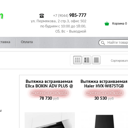
т
985-777
+7 (9044)
ул. Пермякова, 2 стр.3, офис 502
Корзина 0
по будням с 10:00 до 18:00,
Сб, Вс – Выходной
ставка
Оплата
Сортироват
Вытяжка встраиваемая
Вытяжка встраиваемая
Elica BOXIN ADV PLUS @
Haier HVX-W875TGB
BLMAT/A/90
на заказ от 5 до 30 дней
на заказ от 5 до 30 дней
78 730
30 530
руб
руб
ы