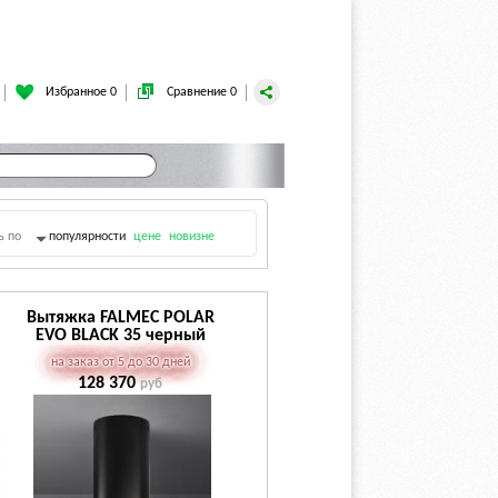
Избранное 0
Сравнение 0
ь по
популярности
цене
новизне
Вытяжка FALMEC POLAR
EVO BLACK 35 черный
на заказ от 5 до 30 дней
128 370
руб