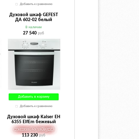
Добавить к сравнению
Духовой шкаф GEFEST
ДА 602-02 белый
В наличии
27 540
руб
Добавить в корзину
Добавить к сравнению
Духовой шкаф Kaiser EH
6355 ElfEm бежевый
на заказ от 5 до 30 дней
113 230
руб