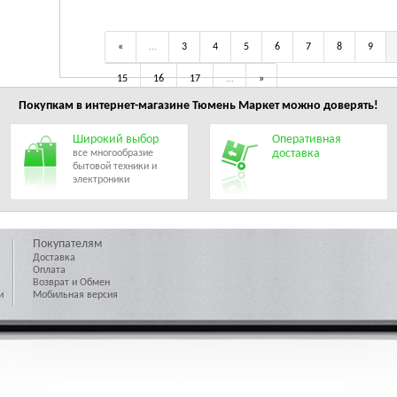
«
…
3
4
5
6
7
8
9
15
16
17
…
»
Покупкам в интернет-магазине
Тюмень Маркет
можно доверять!
Широкий выбор
Оперативная
доставка
все многообразие
бытовой техники и
электроники
Покупателям
Доставка
Оплата
Возврат и Обмен
и
Мобильная версия