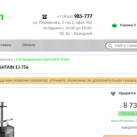
т
985-777
+7 (9044)
ул. Пермякова, 2 стр.3, офис 502
Корзина 0
по будням с 10:00 до 18:00,
Сб, Вс – Выходной
ставка
Оплата
жималки
»
Соковыжималки Zigmund & Shtain
TAIN EJ-756
гда вам позвонит оператор, уточните, возможна ли дополнительная скидка
Нравится
8 7
Почему 
Цена обновлена: 0
предопл