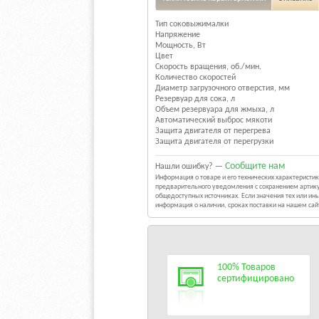
Тип соковыжималки
Напряжение
Мощность, Вт
Цвет
Скорость вращения, об./мин.
Количество скоростей
Диаметр загрузочного отверстия, мм
Резервуар для сока, л
Объем резервуара для жмыха, л
Автоматический выброс мякоти
Защита двигателя от перегрева
Защита двигателя от перегрузки
Сообщите нам
Нашли ошибку? —
Информация о товаре и его технических характерист
предварительного уведомления с сохранением артику
общедоступных источниках. Если значения тех или и
информация о наличии, сроках поставки на нашем са
100% Товаров
сертифицировано