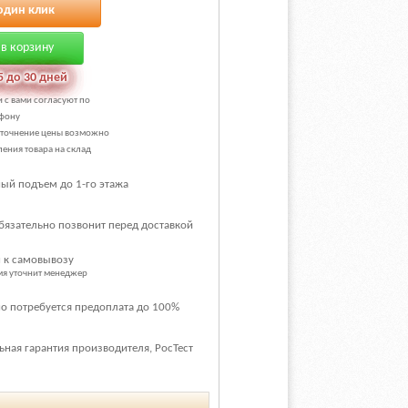
один клик
в корзину
5 до 30 дней
и с вами согласуют по
фону
уточнение цены возможно
ения товара на склад
ый подъем до 1-го этажа
бязательно позвонит перед доставкой
 к самовывозу
емя уточнит менеджер
о потребуется предоплата до 100%
ная гарантия производителя, РосТест