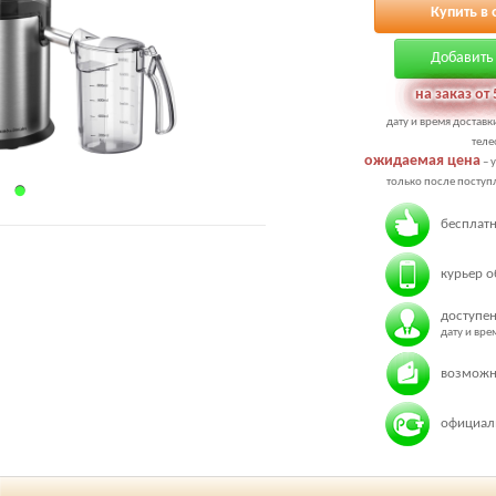
Купить в 
Добавить 
на заказ от 
дату и время доставк
теле
ожидаемая цена
– 
только после поступл
бесплатн
курьер о
доступен
дату и вр
возможн
официаль