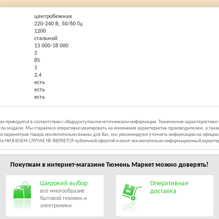
центробежная
220-240 В, 50/60 Гц
1200
стальной
13 000-18 000
2
85
1
2,4
есть
есть
есть
иках приводится в соответствии с общедоступными источниками информации. Технические характеристики
ла модели. Мы стараемся оперативно реагировать на изменения характеристик производителем, а такж
ных параметров товара исключительно важны для Вас, мы рекомендуем уточнять информацию на официал
йте НИ В КОЕМ СЛУЧАЕ НЕ ЯВЛЯЕТСЯ публичной офертой и носит исключительно информационный характе
Покупкам в интернет-магазине
Тюмень Маркет
можно доверять!
Широкий выбор
Оперативная
доставка
все многообразие
бытовой техники и
электроники