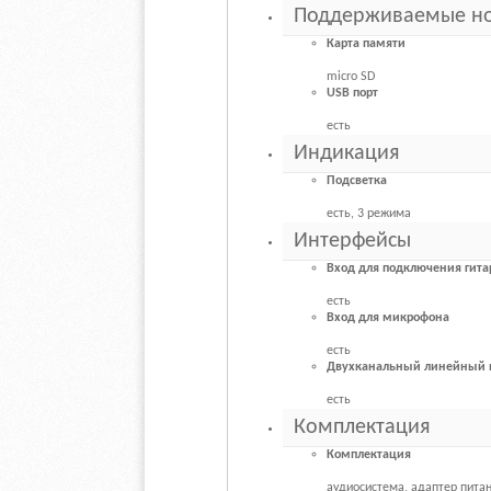
Поддерживаемые но
Карта памяти
micro SD
USB порт
есть
Индикация
Подсветка
есть, 3 режима
Интерфейсы
Вход для подключения гит
есть
Вход для микрофона
есть
Двухканальный линейный 
есть
Комплектация
Комплектация
аудиосистема, адаптер питан