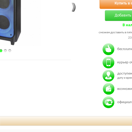
Купить в 
Добавить 
В на
сможем доставить в пятн
23
бесплатн
курьер о
доступен
дату и вр
возможн
официаль