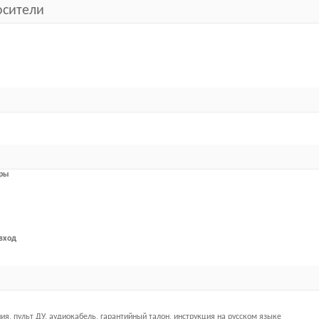
сители
ары
вход
ия, пульт ДУ, аудиокабель, гарантийный талон, инструкция на русском языке