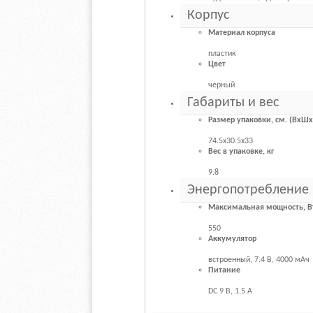
Корпус
Материал корпуса
пластик
Цвет
черный
Габариты и вес
Размер упаковки, см. (ВхШх
74.5x30.5x33
Вес в упаковке, кг
9.8
Энергопотребление
Максимальная мощность, В
550
Аккумулятор
встроенный, 7.4 В, 4000 мАч
Питание
DC 9 В, 1.5 А