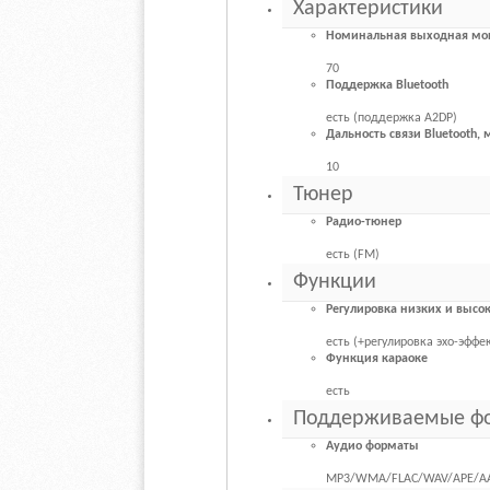
Характеристики
Номинальная выходная мощ
70
Поддержка Bluetooth
есть (поддержка A2DP)
Дальность связи Bluetooth, 
10
Тюнер
Радио-тюнер
есть (FM)
Функции
Регулировка низких и высок
есть (+регулировка эхо-эффе
Функция караоке
есть
Поддерживаемые ф
Аудио форматы
MP3/WMA/FLAC/WAV/APE/A