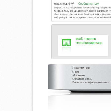
Сообщите нам
Нашли ошибку? —
Информация о товаре и его технических характерист
предварительного уведомления с сохранением артику
общедоступных источниках. Если значения тех или и
информация о наличии, сроках поставки на нашем са
100% Товаров
сертифицировано
О компании
О нас
Магазины
Обратная связь
Политика конфиденциальност