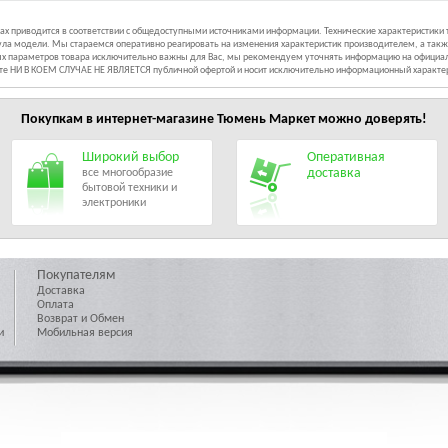
иках приводится в соответствии с общедоступными источниками информации. Технические характеристики
ла модели. Мы стараемся оперативно реагировать на изменения характеристик производителем, а такж
ных параметров товара исключительно важны для Вас, мы рекомендуем уточнять информацию на официал
йте НИ В КОЕМ СЛУЧАЕ НЕ ЯВЛЯЕТСЯ публичной офертой и носит исключительно информационный характе
Покупкам в интернет-магазине
Тюмень Маркет
можно доверять!
Широкий выбор
Оперативная
доставка
все многообразие
бытовой техники и
электроники
Покупателям
Доставка
Оплата
Возврат и Обмен
и
Мобильная версия