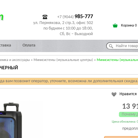
т
985-777
+7 (9044)
ул. Пермякова, 2 стр.3, офис 502
Корзина 0
по будням с 10:00 до 18:00,
Сб, Вс – Выходной
ставка
Оплата
хника и аксессуары
»
Минисистемы (музыкальные центры)
»
Минисистемы (музыкальн
 ЧЕРНЫЙ
гда вам позвонит оператор, уточните, возможна ли дополнительная скидка
Нравится
13 9
Почему 
Цена обновлена: 0
предопл