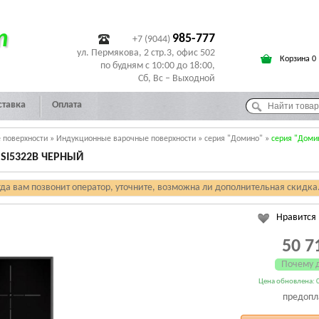
т
985-777
+7 (9044)
ул. Пермякова, 2 стр.3, офис 502
Корзина 0
по будням с 10:00 до 18:00,
Сб, Вс – Выходной
ставка
Оплата
 поверхности
»
Индукционные варочные поверхности
»
серия "Домино"
»
серия "Доми
SI5322B ЧЕРНЫЙ
гда вам позвонит оператор, уточните, возможна ли дополнительная скидка
Нравится
50 7
Почему 
Цена обновлена: 0
предопл