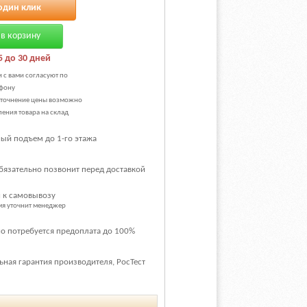
один клик
в корзину
5 до 30 дней
и с вами согласуют по
фону
уточнение цены возможно
ения товара на склад
ый подъем до 1-го этажа
бязательно позвонит перед доставкой
 к самовывозу
емя уточнит менеджер
о потребуется предоплата до 100%
ная гарантия производителя, РосТест