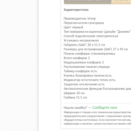
Характеристики
Производитель Smeg
Переключатели сенсорные
Цвет чёрный
Тип поверхности варочная (дизайн "Домино
Способ подключения электрическая
Установка независимая
Габариты (ШхГ) 30 x 51.5 см
Размеры для встраивания (ШхГ) 27 x 49 см
Панель конфорок стеклокерамика
Всего конфорок 2
Индукционных конфорок 2
Расположение панели спереди
Таймер конфорок есть
Кнопка блокировки панели есть
Индикатор остаточного тепла есть
Защитное отключение есть
Автоматические функции Распознавание ди
Ширина 30 см
Глубина 51.5 см
Сообщите нам
Нашли ошибку? —
Информация о товаре и его технических характерист
предварительного уведомления с сохранением артику
общедоступных источниках. Если значения тех или и
информация о наличии, сроках поставки на нашем са