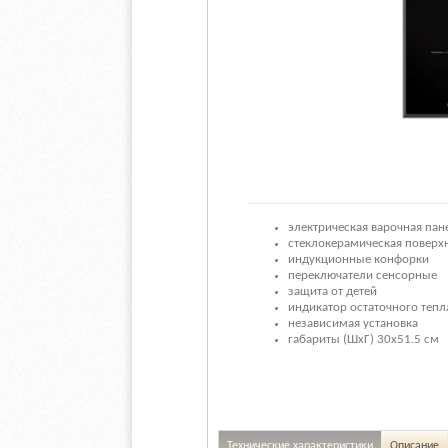
электрическая варочная пан
стеклокерамическая поверх
индукционные конфорки
переключатели сенсорные
защита от детей
индикатор остаточного тепл
независимая установка
габариты (ШхГ) 30x51.5 см
Технические характеристики
Описание