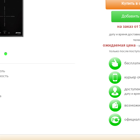
Купить в 
Добавить 
на заказ от 
дату и время доставк
теле
ожидаемая цена
– 
только после поступл
бесплатн
ель
ность
курьер о
доступен
дату и вр
а
возможн
официаль