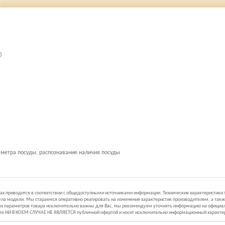
")
аметра посуды, распознавание наличия посуды
иках приводится в соответствии с общедоступными источниками информации. Технические характеристики
ла модели. Мы стараемся оперативно реагировать на изменения характеристик производителем, а такж
ных параметров товара исключительно важны для Вас, мы рекомендуем уточнять информацию на официал
йте НИ В КОЕМ СЛУЧАЕ НЕ ЯВЛЯЕТСЯ публичной офертой и носит исключительно информационный характе