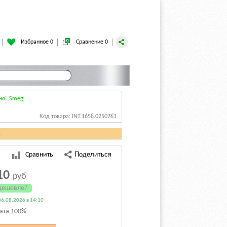
Избранное 0
Сравнение 0
но" Smeg
Код товара: INT.1658.0250761
.
Сравнить
10
руб
дешевле?
6.08.2026 в 14:10
ата 100%