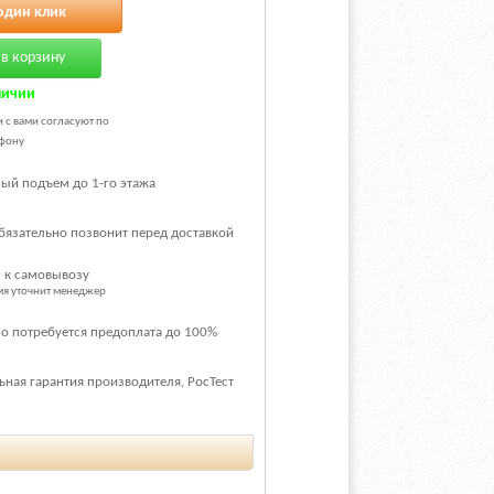
один клик
в корзину
личии
и с вами согласуют по
фону
ый подъем до 1-го этажа
бязательно позвонит перед доставкой
 к самовывозу
емя уточнит менеджер
о потребуется предоплата до 100%
ная гарантия производителя, РосТест