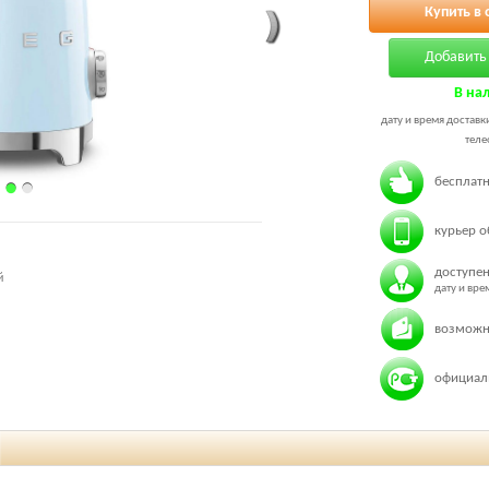
Купить в 
Добавить 
В на
дату и время доставк
теле
бесплатн
курьер о
доступен
й
дату и вр
возможн
официаль