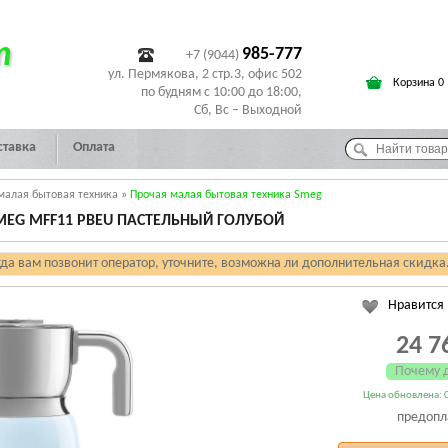
т
985-777
+7 (9044)
ул. Пермякова, 2 стр.3, офис 502
Корзина 0
по будням с 10:00 до 18:00,
Сб, Вс – Выходной
ставка
Оплата
малая бытовая техника
»
Прочая малая бытовая техника Smeg
MEG MFF11 PBEU ПАСТЕЛЬНЫЙ ГОЛУБОЙ
гда вам позвонит оператор, уточните, возможна ли дополнительная скидка
Нравится
24 7
Почему 
Цена обновлена: 0
предопл