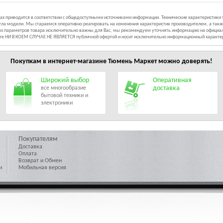
иках приводится в соответствии с общедоступными источниками информации. Технические характеристики
ла модели. Мы стараемся оперативно реагировать на изменения характеристик производителем, а такж
ных параметров товара исключительно важны для Вас, мы рекомендуем уточнять информацию на официал
йте НИ В КОЕМ СЛУЧАЕ НЕ ЯВЛЯЕТСЯ публичной офертой и носит исключительно информационный характе
Покупкам в интернет-магазине
Тюмень Маркет
можно доверять!
Широкий выбор
Оперативная
доставка
все многообразие
бытовой техники и
электроники
Покупателям
Доставка
Оплата
Возврат и Обмен
и
Мобильная версия