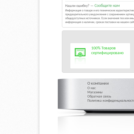
Сообщите нам
Нашли ошибку? —
Информация о товаре и его технических характерист
предварительного уведомления с сохранением артику
общедоступных источниках. Если значения тех или и
информация о наличии, сроках поставки на нашем са
100% Товаров
сертифицировано
О компании
О нас
Магазины
Обратная связь
Политика конфиденциальност