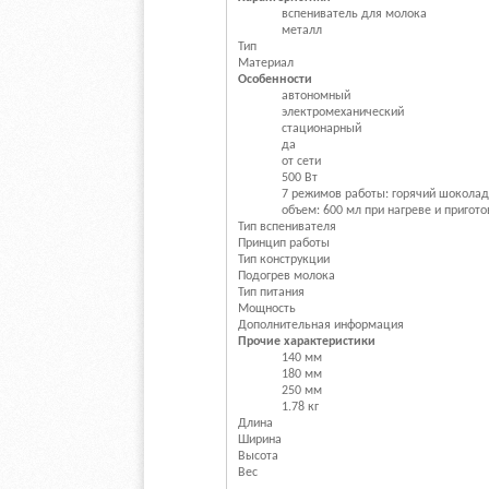
вспениватель для молока
металл
Тип
Материал
Особенности
автономный
электромеханический
стационарный
да
от сети
500 Вт
7 режимов работы: горячий шоколад, 
объем: 600 мл при нагреве и пригот
Тип вспенивателя
Принцип работы
Тип конструкции
Подогрев молока
Тип питания
Мощность
Дополнительная информация
Прочие характеристики
140 мм
180 мм
250 мм
1.78 кг
Длина
Ширина
Высота
Вес