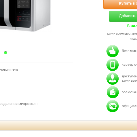
Купить в 
Добавить 
В на
дату и время доставк
теле
бесплатн
курьер о
новая печь
доступен
дату и вр
возможн
пределения микроволн
официаль