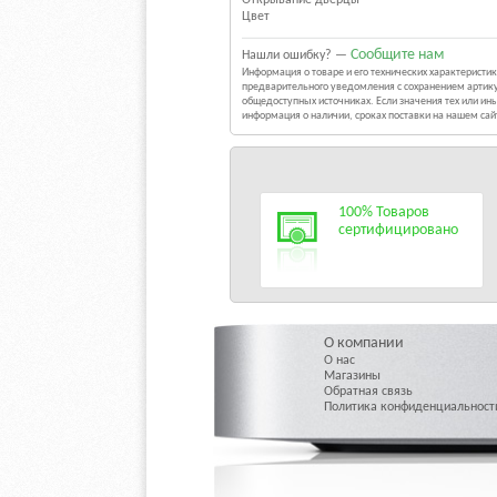
Цвет
Сообщите нам
Нашли ошибку? —
Информация о товаре и его технических характерист
предварительного уведомления с сохранением артику
общедоступных источниках. Если значения тех или и
информация о наличии, сроках поставки на нашем са
100% Товаров
сертифицировано
О компании
О нас
Магазины
Обратная связь
Политика конфиденциальност