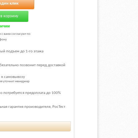
один клик
в корзину
личии
и с вами согласуют по
фону
ый подъем до 1-го этажа
бязательно позвонит перед доставкой
 к самовывозу
емя уточнит менеджер
о потребуется предоплата до 100%
ная гарантия производителя, РосТест