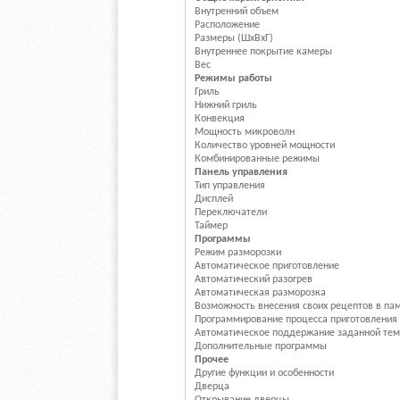
Внутренний объем
Расположение
Размеры (ШxВxГ)
Внутреннее покрытие камеры
Вес
Режимы работы
Гриль
Нижний гриль
Конвекция
Мощность микроволн
Количество уровней мощности
Комбинированные режимы
Панель управления
Тип управления
Дисплей
Переключатели
Таймер
Программы
Режим разморозки
Автоматическое приготовление
Автоматический разогрев
Автоматическая разморозка
Возможность внесения своих рецептов в па
Программирование процесса приготовления
Автоматическое поддержание заданной те
Дополнительные программы
Прочее
Другие функции и особенности
Дверца
Открывание дверцы