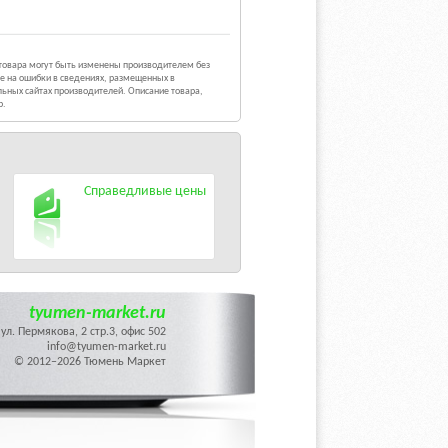
 товара могут быть изменены производителем без
е на ошибки в сведениях, размещенных в
ьных сайтах производителей. Описание товара,
р.
Справедливые цены
tyumen-market.ru
ул. Пермякова, 2 стр.3, офис 502
info@tyumen-market.ru
© 2012–2026 Тюмень Маркет