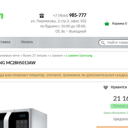
т
985-777
+7 (9044)
ул. Пермякова, 2 стр.3, офис 502
Корзина 0
по будням с 10:00 до 18:00,
Сб, Вс – Выходной
ставка
Оплата
олновые печи
»
более 27 литров
»
с грилем
»
с грилем Samsung
NG MC28H5013AW
гда вам позвонит оператор, уточните, возможна ли дополнительная скидка
Нравится
21 1
Почему 
Цена обновлена: 0
предопл