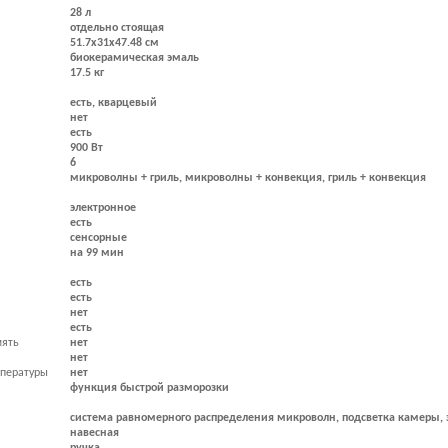
28 л
отдельно стоящая
51.7x31x47.48 cм
биокерамическая эмаль
17.5 кг
есть, кварцевый
нет
есть
900 Вт
6
микроволны + гриль, микроволны + конвекция, гриль + конвекция
электронное
есть
сенсорные
на 99 мин
есть
есть
нет
есть
мять
нет
нет
мпературы
нет
функция быстрой разморозки
система равномерного распределения микроволн, подсветка камеры, з
навесная
ручка