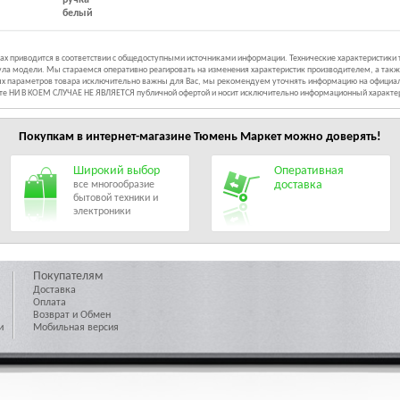
белый
иках приводится в соответствии с общедоступными источниками информации. Технические характеристики
ла модели. Мы стараемся оперативно реагировать на изменения характеристик производителем, а такж
ных параметров товара исключительно важны для Вас, мы рекомендуем уточнять информацию на официал
йте НИ В КОЕМ СЛУЧАЕ НЕ ЯВЛЯЕТСЯ публичной офертой и носит исключительно информационный характе
Покупкам в интернет-магазине
Тюмень Маркет
можно доверять!
Широкий выбор
Оперативная
доставка
все многообразие
бытовой техники и
электроники
Покупателям
Доставка
Оплата
Возврат и Обмен
и
Мобильная версия