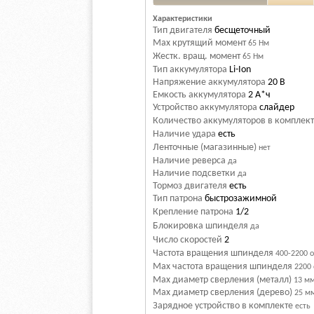
Характеристики
Тип двигателя
бесщеточный
Max крутящий момент
65 Нм
Жестк. вращ. момент
65 Нм
Тип аккумулятора
Li-Ion
Напряжение аккумулятора
20 В
Емкость аккумулятора
2 А*ч
Устройство аккумулятора
слайдер
Количество аккумуляторов в комплек
Наличие удара
есть
Ленточные (магазинные)
нет
Наличие реверса
да
Наличие подсветки
да
Тормоз двигателя
есть
Тип патрона
быстрозажимной
Крепление патрона
1/2
Блокировка шпинделя
да
Число скоростей
2
Частота вращения шпинделя
400-2200 
Max частота вращения шпинделя
2200
Max диаметр сверления (металл)
13 м
Мах диаметр сверления (дерево)
25 м
Зарядное устройство в комплекте
есть