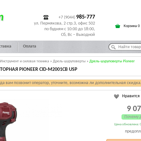
т
985-777
+7 (9044)
ул. Пермякова, 2 стр.3, офис 502
Корзина 0
по будням с 10:00 до 18:00,
Сб, Вс – Выходной
ставка
Оплата
Инструмент и силовая техника
»
Дрель-шуруповерты
»
Дрель-шуруповерты Pioneer
ОРНАЯ PIONEER CID-M2001CB USP
гда вам позвонит оператор, уточните, возможна ли дополнительная скидка
Нравится
9 0
Почему 
Цена обновлена: 0
предопл