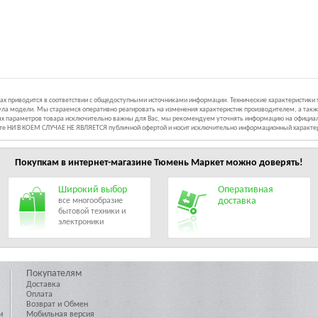
иках приводится в соответствии с общедоступными источниками информации. Технические характеристики
ла модели. Мы стараемся оперативно реагировать на изменения характеристик производителем, а такж
ных параметров товара исключительно важны для Вас, мы рекомендуем уточнять информацию на официал
йте НИ В КОЕМ СЛУЧАЕ НЕ ЯВЛЯЕТСЯ публичной офертой и носит исключительно информационный характе
Покупкам в интернет-магазине
Тюмень Маркет
можно доверять!
Широкий выбор
Оперативная
доставка
все многообразие
бытовой техники и
электроники
Покупателям
Доставка
Оплата
Возврат и Обмен
и
Мобильная версия