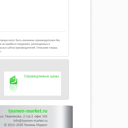
 товара могут быть изменены производителем без
е на ошибки в сведениях, размещенных в
ьных сайтах производителей. Описание товара,
р.
Справедливые цены
tyumen-market.ru
ул. Пермякова, 2 стр.3, офис 502
info@tyumen-market.ru
© 2012–2026 Тюмень Маркет