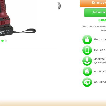
Купить в 
Добавить 
В на
дату и время доставк
теле
бесплатн
курьер о
доступен
дату и вр
возможн
официаль