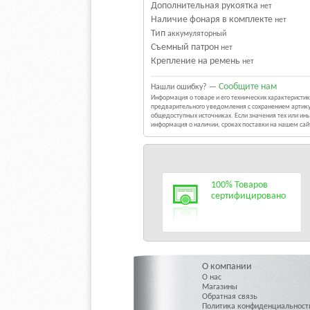
Дополнительная рукоятка
нет
Наличие фонаря в комплекте
нет
Тип
аккумуляторный
Съемный патрон
нет
Крепление на ремень
нет
Сообщите нам
Нашли ошибку? —
Информация о товаре и его технических характерист
предварительного уведомления с сохранением артику
общедоступных источниках. Если значения тех или и
информация о наличии, сроках поставки на нашем са
100% Товаров
сертифицировано
О компании
О нас
Магазины
Обратная связь
Политика конфиденциальност