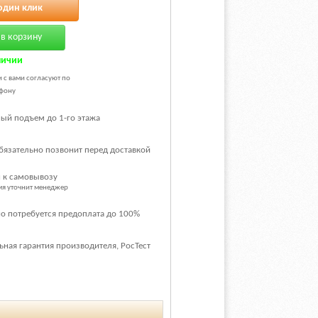
один клик
в корзину
личии
и с вами согласуют по
фону
ый подъем до 1-го этажа
бязательно позвонит перед доставкой
 к самовывозу
емя уточнит менеджер
о потребуется предоплата до 100%
ная гарантия производителя, РосТест