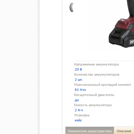
Напряжение аккумулятора
20 В
Количество аккумуляторов
2 шт.
Максимальный крутящий момент
65 Н·м
Бесщеточный двигатель
да
Емкость аккумулятора
2 А·ч
Упаковка
кейс
Технические характеристики
Описание