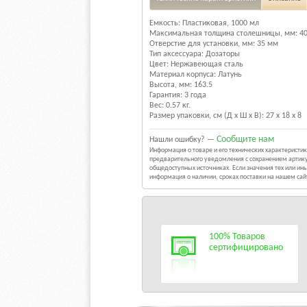
Емкость: Пластиковая, 1000 мл
Максимальная толщина столешницы, мм: 4
Отверстие для установки, мм: 35 мм
Тип аксессуара: Дозаторы
Цвет: Нержавеющая сталь
Материал корпуса: Латунь
Высота, мм: 163.5
Гарантия: 3 года
Вес: 0.57 кг.
Размер упаковки, см (Д х Ш х В): 27 х 18 х 8
Сообщите нам
Нашли ошибку? —
Информация о товаре и его технических характерист
предварительного уведомления с сохранением артику
общедоступных источниках. Если значения тех или и
информация о наличии, сроках поставки на нашем са
100% Товаров
сертифицировано