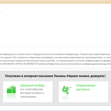
0
иках приводится в соответствии с общедоступными источниками информации. Технические характеристики
ла модели. Мы стараемся оперативно реагировать на изменения характеристик производителем, а такж
ных параметров товара исключительно важны для Вас, мы рекомендуем уточнять информацию на официал
йте НИ В КОЕМ СЛУЧАЕ НЕ ЯВЛЯЕТСЯ публичной офертой и носит исключительно информационный характе
Покупкам в интернет-магазине
Тюмень Маркет
можно доверять!
Широкий выбор
Оперативная
доставка
все многообразие
бытовой техники и
электроники