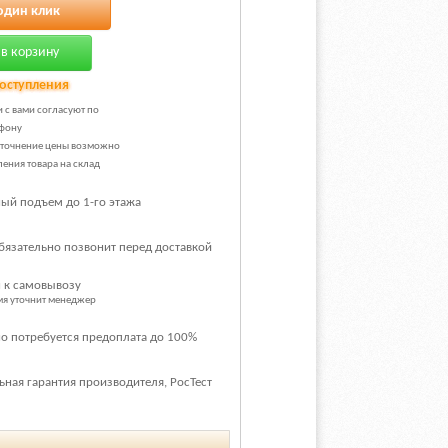
один клик
в корзину
оступления
и с вами согласуют по
фону
уточнение цены возможно
ения товара на склад
ый подъем до 1-го этажа
бязательно позвонит перед доставкой
 к самовывозу
емя уточнит менеджер
о потребуется предоплата до 100%
ная гарантия производителя, РосТест