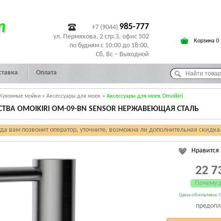
т
985-777
+7 (9044)
ул. Пермякова, 2 стр.3, офис 502
Корзина 0
по будням с 10:00 до 18:00,
Сб, Вс – Выходной
ставка
Оплата
Кухонные мойки
»
Аксессуары для моек
»
Аксессуары для моек Omoikiri
ТВА OMOIKIRI OM-09-BN SENSOR НЕРЖАВЕЮЩАЯ СТАЛЬ
гда вам позвонит оператор, уточните, возможна ли дополнительная скидка
Нравится
22 7
Почему 
Цена обновлена: 0
предопл