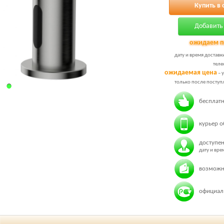
Купить в 
Добавить 
ожидаем п
дату и время доставк
теле
ожидаемая цена
– 
только после поступл
бесплатн
курьер о
доступен
дату и вр
возможн
официаль