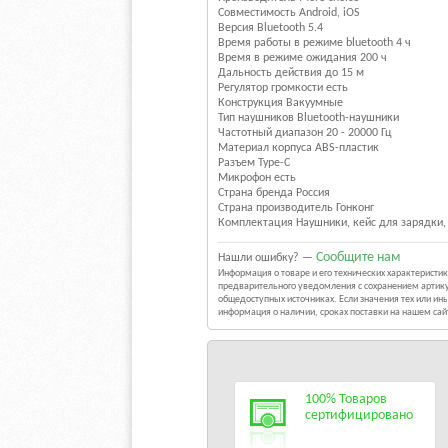
Совместимость Android, iOS
Версия Bluetooth 5.4
Время работы в режиме bluetooth 4 ч
Время в режиме ожидания 200 ч
Дальность действия до 15 м
Регулятор громкости есть
Конструкция Вакуумные
Тип наушников Bluetooth-наушники
Частотный диапазон 20 - 20000 Гц
Материал корпуса ABS-пластик
Разъем Type-C
Микрофон есть
Страна бренда Россия
Страна производитель Гонконг
Комплектация Наушники, кейс для зарядки,
Сообщите нам
Нашли ошибку? —
Информация о товаре и его технических характерист
предварительного уведомления с сохранением артику
общедоступных источниках. Если значения тех или и
информация о наличии, сроках поставки на нашем са
100% Товаров
сертифицировано