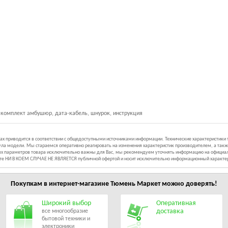
 комплект амбушюр, дата-кабель, шнурок, инструкция
иках приводится в соответствии с общедоступными источниками информации. Технические характеристики
ла модели. Мы стараемся оперативно реагировать на изменения характеристик производителем, а такж
ных параметров товара исключительно важны для Вас, мы рекомендуем уточнять информацию на официал
йте НИ В КОЕМ СЛУЧАЕ НЕ ЯВЛЯЕТСЯ публичной офертой и носит исключительно информационный характе
Покупкам в интернет-магазине
Тюмень Маркет
можно доверять!
Широкий выбор
Оперативная
доставка
все многообразие
бытовой техники и
электроники