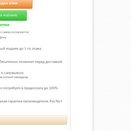
один клик
в корзину
личии
и с вами согласуют по
фону
ый подъем до 1-го этажа
бязательно позвонит перед доставкой
 к самовывозу
емя уточнит менеджер
о потребуется предоплата до 100%
ная гарантия производителя, РосТест