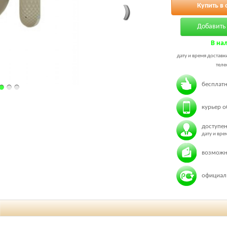
Купить в 
Добавить 
В на
дату и время доставк
теле
бесплатн
курьер о
доступен
дату и вр
возможн
официаль