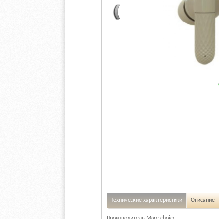
Технические характеристики
Описание
Производитель More choice