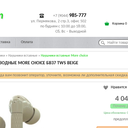
т
985-777
+7 (9044)
ул. Пермякова, 2 стр.3, офис 502
Корзина 0
по будням с 10:00 до 18:00,
Сб, Вс – Выходной
ставка
Оплата
ики
»
Наушники вставные
»
Наушники вставные More choice
ОДНЫЕ MORE CHOICE БВ37 TWS BEIGE
гда вам позвонит оператор, уточните, возможна ли дополнительная скидка
Нравится
4 0
Почему 
Цена обновлена: 0
предопл