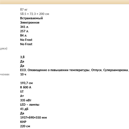
87 кг
58.5 × 72.3 × 200 см
Встраиваемый
Электронное
341 л.
257 л.
84 л.
No Frost
No Frost
щики)
3,8
Да
Да
ECO
,
Оповещение о повышении температуры
,
Отпуск
,
Суперзаморозка
ючении
10 ч
193,7 см
R 600 A
ST
A+
335 кВт
LED – лампы
41 дБ
Да
1937×690×550 мм
КНР
220 см