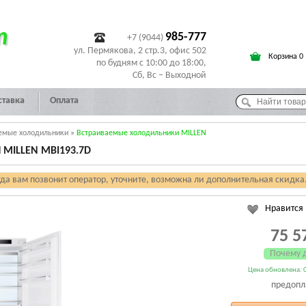
т
985-777
+7 (9044)
ул. Пермякова, 2 стр.3, офис 502
Корзина 0
по будням с 10:00 до 18:00,
Сб, Вс – Выходной
ставка
Оплата
емые холодильники
»
Встраиваемые холодильники MILLEN
MILLEN MBI193.7D
гда вам позвонит оператор, уточните, возможна ли дополнительная скидка
Нравится
75 5
Почему 
Цена обновлена: 0
предопл