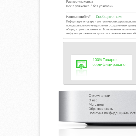
Размер упаковки
Вес в упаковке / без упаковки
Сообщите нам
Нашли ошибку? —
Информация о товаре и его технических характерист
предварительного уведомления с сохранением артику
общедоступных источниках. Если значения тех или и
информация о наличии, сроках поставки на нашем са
100% Товаров
сертифицировано
О компании
О нас
Магазины
Обратная связь
Политика конфиденциальност