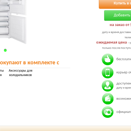
Купить в 
Добавить 
на заказ от 
дату и время доставк
теле
ожидаемая цена
– 
только после поступл
бесплатн
покупают в комплекте с
иты
Аксессуары для
курьер о
я
холодильников
доступен
дату и вр
возможн
официаль