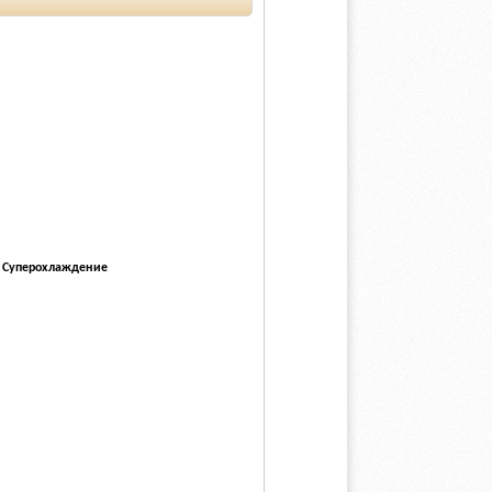
,
Суперохлаждение