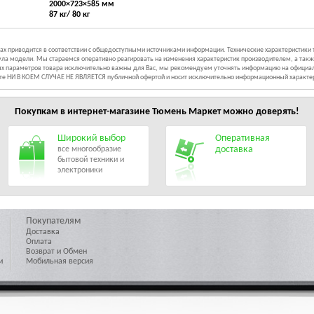
2000×723×585 мм
87 кг/ 80 кг
иках приводится в соответствии с общедоступными источниками информации. Технические характеристики
ла модели. Мы стараемся оперативно реагировать на изменения характеристик производителем, а такж
ных параметров товара исключительно важны для Вас, мы рекомендуем уточнять информацию на официал
йте НИ В КОЕМ СЛУЧАЕ НЕ ЯВЛЯЕТСЯ публичной офертой и носит исключительно информационный характе
Покупкам в интернет-магазине
Тюмень Маркет
можно доверять!
Широкий выбор
Оперативная
доставка
все многообразие
бытовой техники и
электроники
Покупателям
Доставка
Оплата
Возврат и Обмен
и
Мобильная версия