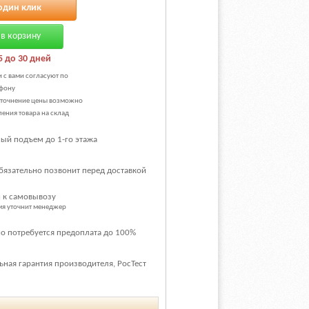
один клик
в корзину
5 до 30 дней
и с вами согласуют по
фону
уточнение цены возможно
ения товара на склад
ый подъем до 1-го этажа
бязательно позвонит перед доставкой
 к самовывозу
емя уточнит менеджер
о потребуется предоплата до 100%
ная гарантия производителя, РосТест