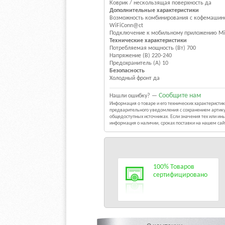
Коврик / нескользящая поверхность да
Дополнительные характеристики
Возможность комбинирования с кофемашин
WiFiConn@ct
Подключение к мобильному приложению Mi
Технические характеристики
Потребляемая мощность (Вт) 700
Напряжение (В) 220-240
Предохранитель (А) 10
Безопасность
Холодный фронт да
Сообщите нам
Нашли ошибку? —
Информация о товаре и его технических характерист
предварительного уведомления с сохранением артику
общедоступных источниках. Если значения тех или и
информация о наличии, сроках поставки на нашем са
100% Товаров
сертифицировано