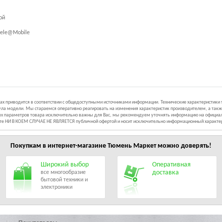
ой
ele@Mobile
иках приводится в соответствии с общедоступными источниками информации. Технические характеристики
ла модели. Мы стараемся оперативно реагировать на изменения характеристик производителем, а такж
ных параметров товара исключительно важны для Вас, мы рекомендуем уточнять информацию на официал
йте НИ В КОЕМ СЛУЧАЕ НЕ ЯВЛЯЕТСЯ публичной офертой и носит исключительно информационный характе
Покупкам в интернет-магазине
Тюмень Маркет
можно доверять!
Широкий выбор
Оперативная
доставка
все многообразие
бытовой техники и
электроники