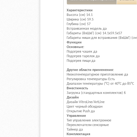
Характеристики
Высота (см) 14.1
Ширина (см) 59.5
Глубина (см) 57
Встраиваемая модель да
Габариты (ВхШхГ) (см) 14.1х59.5х57
Габариты ниши для встраивания (ВхШхГ) (см)
Функции
Основные:
Подогрев чашек да
Подогрев тарелок да
Подогрев пищи да
Другие области применения:
Низкотемпературное приготовление да
Регулировка температуры Есть
Диапазон температуры (°С) от 40°C до 85°С
Вместимость
Загрузка (стандартных комплектов) 6
Дизайн
Дизайн VitroLine/ArtLine
Цвет черный обсидиан
Открытие Push да
Управление
Тип управления электронное
Переключатели сенсорные
Таймер да
Комплектация