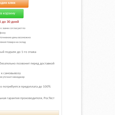
один клик
в корзину
5 до 30 дней
и с вами согласуют по
фону
уточнение цены возможно
ения товара на склад
ый подъем до 1-го этажа
бязательно позвонит перед доставкой
 к самовывозу
емя уточнит менеджер
о потребуется предоплата до 100%
ная гарантия производителя, РосТест