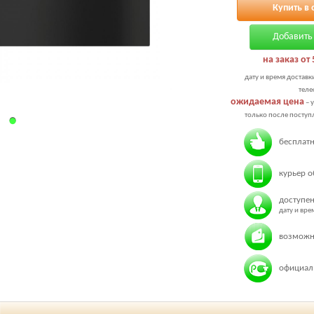
Купить в 
Добавить 
на заказ от 
дату и время доставк
теле
ожидаемая цена
– 
только после поступл
бесплатн
курьер о
доступен
дату и вр
возможн
официаль