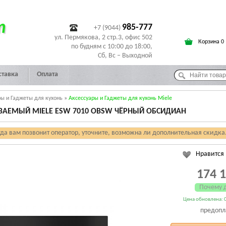
т
985-777
+7 (9044)
ул. Пермякова, 2 стр.3, офис 502
Корзина 0
по будням с 10:00 до 18:00,
Сб, Вс – Выходной
ставка
Оплата
ры и Гаджеты для кухонь
»
Аксессуары и Гаджеты для кухонь Miele
ВАЕМЫЙ MIELE ESW 7010 OBSW ЧЁРНЫЙ ОБСИДИАН
гда вам позвонит оператор, уточните, возможна ли дополнительная скидка
Нравится
174 
Почему 
Цена обновлена: 0
предопл