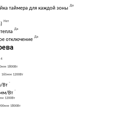
Да
йка таймера для каждой зоны
Нет
)
Да
 тепла
Да
ое отключение
рева
4
0мм 1800Вт
165мм 1200Вт
-
м/Вт
-
 мм/Вт
мм 1200Вт
200мм 1800Вт