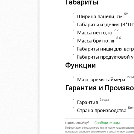
Габариты
59
Ширина панели, см
Габариты изделия (В*Ш*
7.2
Масса нетто, кг
8.6
Масса брутто, кг
Габариты ниши для встр
Габариты продуктовой у
Функции
99 
Макс время таймера
Гарантия и Произв
2 года
Гарантия
Кит
Страна производства
Сообщите нам
Нашли ошибку? —
Информация о товаре и его технических характерист
предварительного уведомления с сохранением артику