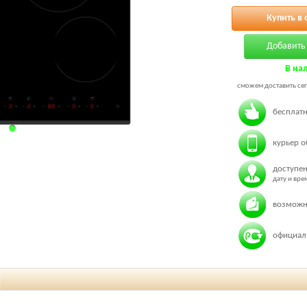
Купить в 
Добавить 
В на
сможем доставить сег
бесплатн
курьер о
доступен
дату и вр
возможн
официаль