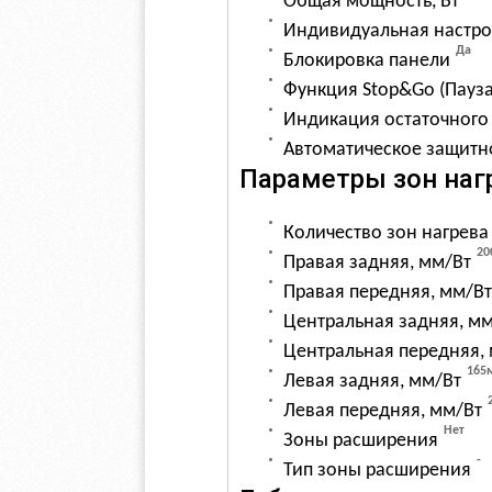
Общая мощность, Вт
Индивидуальная настро
Да
Блокировка панели
Функция Stop&Go (Пауза
Индикация остаточного
Автоматическое защитн
Параметры зон наг
Количество зон нагрева
20
Правая задняя, мм/Вт
Правая передняя, мм/Вт
Центральная задняя, м
Центральная передняя,
165
Левая задняя, мм/Вт
Левая передняя, мм/Вт
Нет
Зоны расширения
-
Тип зоны расширения