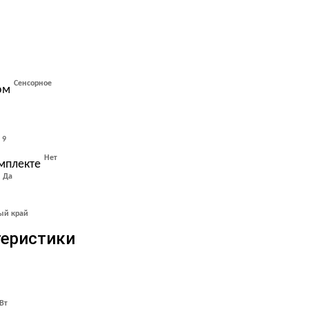
Сенсорное
ом
9
Нет
омплекте
Да
ый край
теристики
Вт