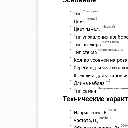
Сенсорное
Тип
Черный
Цвет
Черный
Цвет панели
Тип управления прибор
Витая пара
Тип штекера
Стеклокерамика
Тип стекла
Кол-во уровней нагрева
Скребок для чистки в к
Комплект для установки
1.2
Длина кабеля
Передний скошенн
Тип рамки
Технические харак
220 В
Напряжение, В
50/60 Гц
Частота, Гц
6600