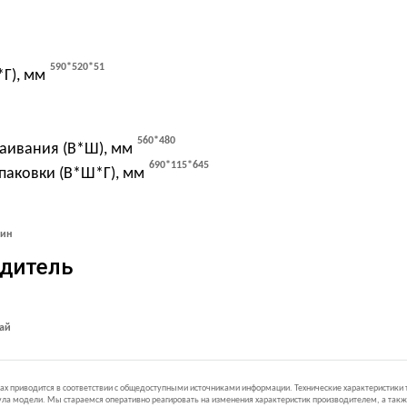
590*520*51
Г), мм
560*480
аивания (В*Ш), мм
690*115*645
паковки (В*Ш*Г), мм
мин
одитель
ай
иках приводится в соответствии с общедоступными источниками информации. Технические характеристики
ла модели. Мы стараемся оперативно реагировать на изменения характеристик производителем, а такж