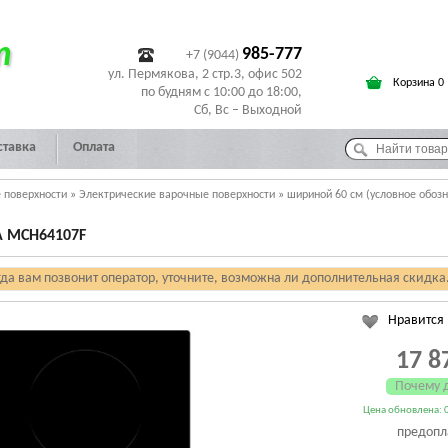
т
985-777
+7 (9044)
ул. Пермякова, 2 стр.3, офис 502
Корзина 0
по будням с 10:00 до 18:00,
Сб, Вс – Выходной
ставка
Оплата
 поверхности
»
Электрические варочные поверхности
»
шириной 60 см (условное обоз
 MCH64107F
гда вам позвонит оператор, уточните, возможна ли дополнительная скидка
Нравится
17 8
Почему 
Цена обновлена: 0
предопл