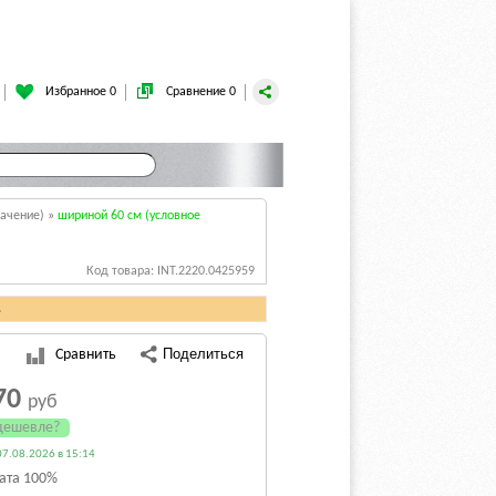
Избранное 0
Сравнение 0
начение)
»
шириной 60 см (условное
Код товара: INT.2220.0425959
.
Сравнить
70
руб
дешевле?
7.08.2026 в 15:14
ата 100%