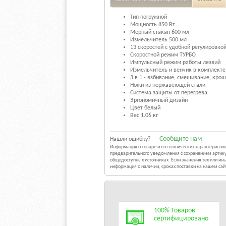
Тип погружной
Мощность 850 Вт
Мерный стакан 600 мл
Измельчитель 500 мл
13 скоростей с удобной регулировко
Скоростной режим ТУРБО
Импульсный режим работы лезвий
Измельчитель и венчик в комплекте
3 в 1 - взбивание, смешивание, кро
Ножи из нержавеющей стали
Система защиты от перегрева
Эргономичный дизайн
Цвет белый
Вес 1.06 кг
Сообщите нам
Нашли ошибку? —
Информация о товаре и его технических характерист
предварительного уведомления с сохранением артику
общедоступных источниках. Если значения тех или и
информация о наличии, сроках поставки на нашем са
100% Товаров
сертифицировано