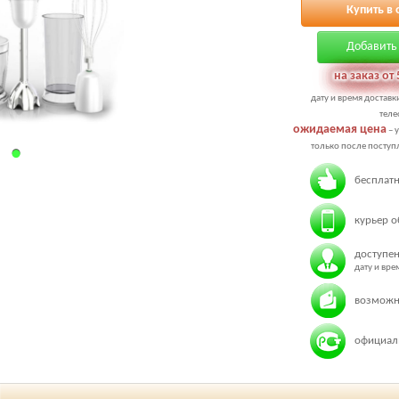
Купить в 
Добавить 
на заказ от 
дату и время доставк
теле
ожидаемая цена
– 
только после поступл
бесплатн
курьер о
доступен
дату и вр
возможн
официаль