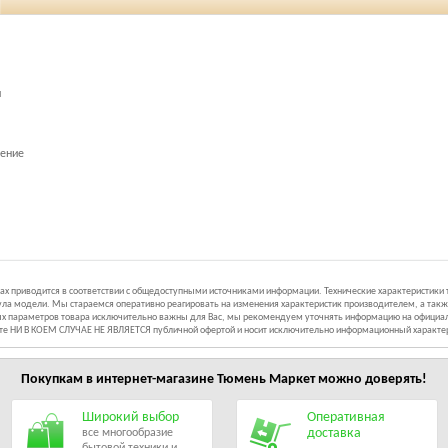
й
шение
иках приводится в соответствии с общедоступными источниками информации. Технические характеристики
ла модели. Мы стараемся оперативно реагировать на изменения характеристик производителем, а такж
ных параметров товара исключительно важны для Вас, мы рекомендуем уточнять информацию на официал
йте НИ В КОЕМ СЛУЧАЕ НЕ ЯВЛЯЕТСЯ публичной офертой и носит исключительно информационный характе
Покупкам в интернет-магазине
Тюмень Маркет
можно доверять!
Широкий выбор
Оперативная
доставка
все многообразие
бытовой техники и