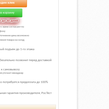
один клик
в корзину
5 до 30 дней
и с вами согласуют по
фону
уточнение цены возможно
ения товара на склад
ый подъем до 1-го этажа
бязательно позвонит перед доставкой
 к самовывозу
емя уточнит менеджер
о потребуется предоплата до 100%
ная гарантия производителя, РосТест