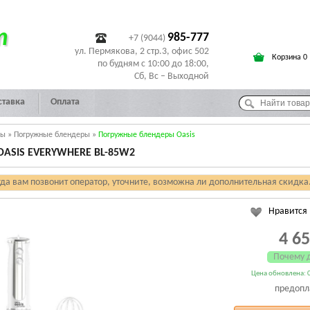
т
985-777
+7 (9044)
ул. Пермякова, 2 стр.3, офис 502
Корзина 0
по будням с 10:00 до 18:00,
Сб, Вс – Выходной
ставка
Оплата
ры
»
Погружные блендеры
»
Погружные блендеры Oasis
ASIS EVERYWHERE BL-85W2
гда вам позвонит оператор, уточните, возможна ли дополнительная скидка
Нравится
4 6
Почему 
Цена обновлена: 0
предопл