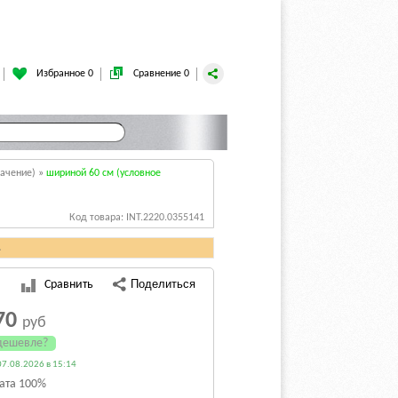
Избранное 0
Сравнение 0
начение)
»
шириной 60 см (условное
Код товара: INT.2220.0355141
.
Сравнить
70
руб
дешевле?
7.08.2026 в 15:14
ата 100%