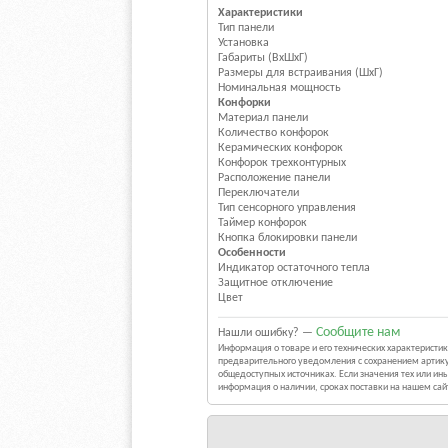
Характеристики
Тип панели
Установка
Габариты (ВхШхГ)
Размеры для встраивания (ШхГ)
Номинальная мощность
Конфорки
Материал панели
Количество конфорок
Керамических конфорок
Конфорок трехконтурных
Расположение панели
Переключатели
Тип сенсорного управления
Таймер конфорок
Кнопка блокировки панели
Особенности
Индикатор остаточного тепла
Защитное отключение
Цвет
Сообщите нам
Нашли ошибку? —
Информация о товаре и его технических характерист
предварительного уведомления с сохранением артику
общедоступных источниках. Если значения тех или и
информация о наличии, сроках поставки на нашем са