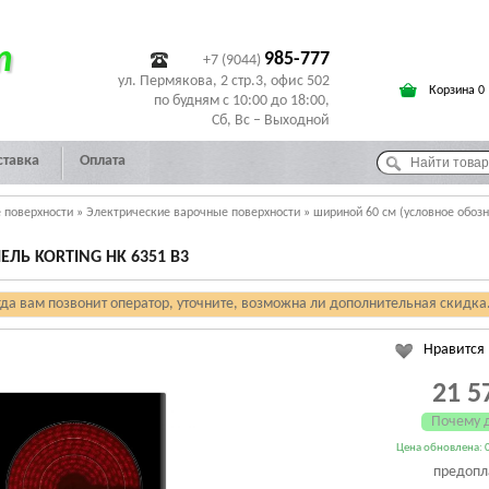
т
985-777
+7 (9044)
ул. Пермякова, 2 стр.3, офис 502
Корзина 0
по будням с 10:00 до 18:00,
Сб, Вс – Выходной
ставка
Оплата
 поверхности
»
Электрические варочные поверхности
»
шириной 60 см (условное обоз
ЛЬ KORTING HK 6351 B3
гда вам позвонит оператор, уточните, возможна ли дополнительная скидка
Нравится
21 5
Почему 
Цена обновлена: 0
предопл