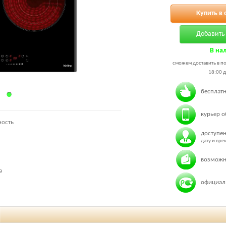
Купить в 
Добавить 
В на
сможем доставить в по
18:00 д
бесплатн
курьер о
ность
доступен
дату и вр
возможн
а
официаль