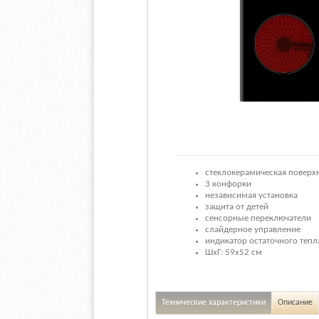
стеклокерамическая поверх
3 конфорки
независимая установка
защита от детей
сенсорные переключатели
слайдерное управление
индикатор остаточного тепл
ШхГ: 59х52 см
Технические характеристики
Описание