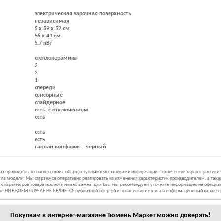
электрическая варочная поверхность
независимая
5 x 59 x 52 см
56 x 49 см
5.7 кВт
стеклокерамика
3
3
1
спереди
сенсорные
слайдерное
есть, с отключением
есть
есть
есть
панели конфорок – черный
иках приводится в соответствии с общедоступными источниками информации. Технические характеристики
ла модели. Мы стараемся оперативно реагировать на изменения характеристик производителем, а такж
ных параметров товара исключительно важны для Вас, мы рекомендуем уточнять информацию на официал
йте НИ В КОЕМ СЛУЧАЕ НЕ ЯВЛЯЕТСЯ публичной офертой и носит исключительно информационный характе
Покупкам в интернет-магазине
Тюмень Маркет
можно доверять!