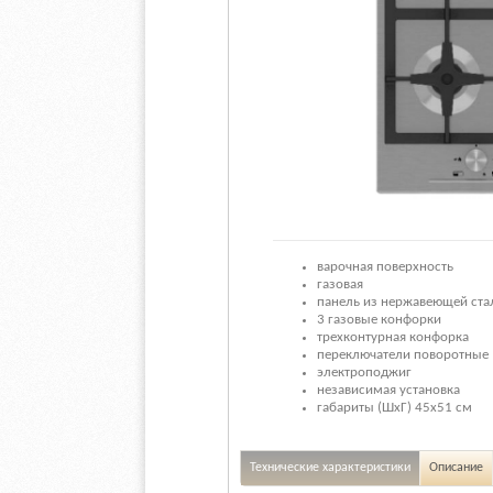
варочная поверхность
газовая
панель из нержавеющей ста
3 газовые конфорки
трехконтурная конфорка
переключатели поворотные
электроподжиг
независимая установка
габариты (ШхГ) 45x51 см
Технические характеристики
Описание