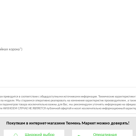
ойная корона")
иках приводится в соответствии с общедоступными источниками информации. Технические характеристики
ла модели. Мы стараемся оперативно реагировать на изменения характеристик производителем, а такж
ных параметров товара исключительно важны для Вас, мы рекомендуем уточнять информацию на официал
йте НИ В КОЕМ СЛУЧАЕ НЕ ЯВЛЯЕТСЯ публичной офертой и носит исключительно информационный характе
Покупкам в интернет-магазине
Тюмень Маркет
можно доверять!
Широкий выбор
Оперативная