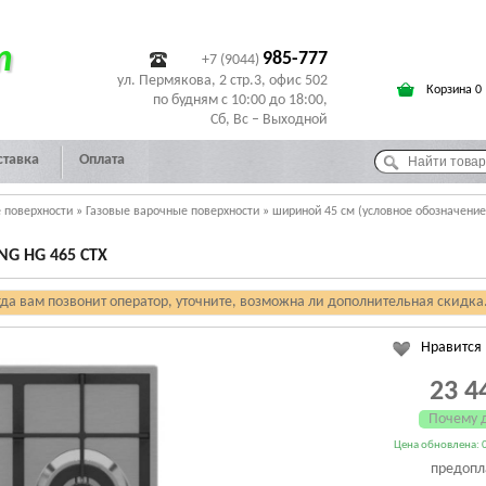
т
985-777
+7 (9044)
ул. Пермякова, 2 стр.3, офис 502
Корзина 0
по будням с 10:00 до 18:00,
Сб, Вс – Выходной
ставка
Оплата
 поверхности
»
Газовые варочные поверхности
»
шириной 45 см (условное обозначение
G HG 465 CTX
гда вам позвонит оператор, уточните, возможна ли дополнительная скидка
Нравится
23 4
Почему 
Цена обновлена: 0
предопл