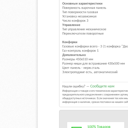
Основные характеристики
Поверхность
варочная панель
Тип поверхности
газовая
Установка
независимая
Число конфорок
3
Управление
Тип управления
механическое
Переключатели
поворотные
Конфорки
Газовые конфорки
всего - 3 (1 конфорка "Дв
Газ-контроль конфорок
1
Дополнительно
Размеры
450x510 мм
Размер ниши для встраивания
430x500 мм
Цвет
панель - нерж.сталь
Электроподжиг
есть, автоматический
Сообщите нам
Нашли ошибку? —
Информация о товаре и его технических характерист
предварительного уведомления с сохранением артику
общедоступных источниках. Если значения тех или и
информация о наличии, сроках поставки на нашем са
100% Товаров