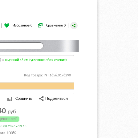
Избранное 0
Сравнение 0
)
»
шириной 45 см (условное обозначение)
Код товара: INT.1656.0176290
.
Сравнить
40
руб
дешевле?
8.08.2026 в 13:13
ата 100%