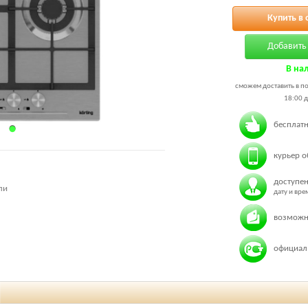
Купить в 
Добавить 
В на
сможем доставить в по
18:00 д
бесплатн
курьер о
доступен
ли
дату и вр
возможн
официаль