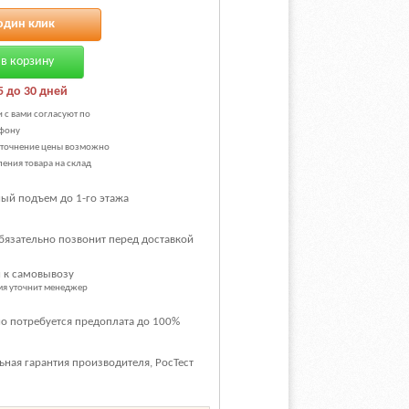
один клик
в корзину
5 до 30 дней
и с вами согласуют по
фону
уточнение цены возможно
ения товара на склад
ый подъем до 1-го этажа
бязательно позвонит перед доставкой
 к самовывозу
емя уточнит менеджер
о потребуется предоплата до 100%
ная гарантия производителя, РосТест