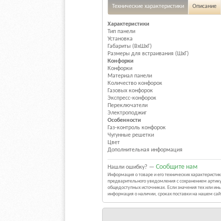
Технические характеристики
Описание
Характеристики
Тип панели
Установка
Габариты (ВхШхГ)
Размеры для встраивания (ШхГ)
Конфорки
Конфорки
Материал панели
Количество конфорок
Газовых конфорок
Экспресс-конфорок
Переключатели
Электроподжиг
Особенности
Газ-контроль конфорок
Чугунные решетки
Цвет
Дополнительная информация
Сообщите нам
Нашли ошибку? —
Информация о товаре и его технических характерист
предварительного уведомления с сохранением артику
общедоступных источниках. Если значения тех или и
информация о наличии, сроках поставки на нашем са