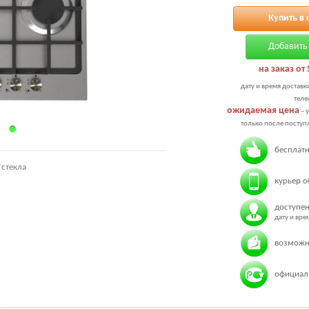
Купить в 
Добавить 
на заказ от 
дату и время доставк
теле
ожидаемая цена
– 
только после поступл
бесплатн
 стекла
курьер о
доступен
дату и вр
возможн
официаль