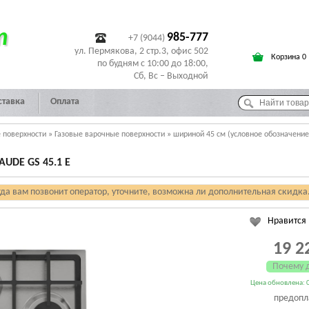
т
985-777
+7 (9044)
ул. Пермякова, 2 стр.3, офис 502
Корзина 0
по будням с 10:00 до 18:00,
Сб, Вс – Выходной
ставка
Оплата
 поверхности
»
Газовые варочные поверхности
»
шириной 45 см (условное обозначение
UDE GS 45.1 E
гда вам позвонит оператор, уточните, возможна ли дополнительная скидка
Нравится
19 2
Почему 
Цена обновлена: 0
предопл