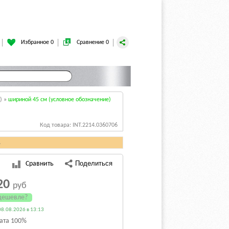
Избранное 0
Сравнение 0
)
»
шириной 45 см (условное обозначение)
Код товара: INT.2214.0360706
.
Сравнить
20
руб
дешевле?
8.08.2026 в 13:13
ата 100%