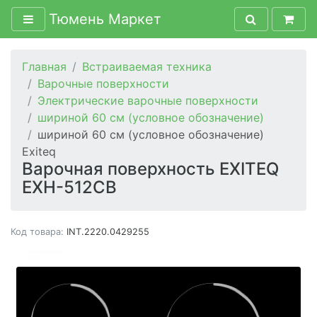
Тюмень Маркет
Главная
Встраиваемая техника
Варочные поверхности
Электрические варочные поверхности
шириной 60 см (условное обозначение)
шириной 60 см (условное обозначение)
Exiteq
Варочная поверхность EXITEQ
EXH-512СB
Код товара:
INT.2220.0429255