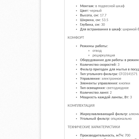
Монтаж:
в подвесной шкаф
Цвет:
черный
Высота, см:
17.7
Ширина, см:
53.5
Глубина, см:
30
Для встраивания в шкаф:
шириной 6
КОМФОРТ
Режимы работы:
отвод
рециркуляция
Оборудование для работы в режим
Количество скоростей:
3
Фильтр пригоден для мытья в пос
Тип угольного фильтра:
CFC0141571
Управление:
электронное
Элементы управления:
кнопки
Тип освещения:
светодиодное
Количество ламп:
2
Мощность каждой лампы, Вт:
3
КОМПЛЕКТАЦИЯ
Жироулавливающий фильтр:
алюм
Угольный фильтр:
опционально
ТЕХНИЧЕСКИЕ ХАРАКТЕРИСТИКИ
Производительность, м³/ч:
700