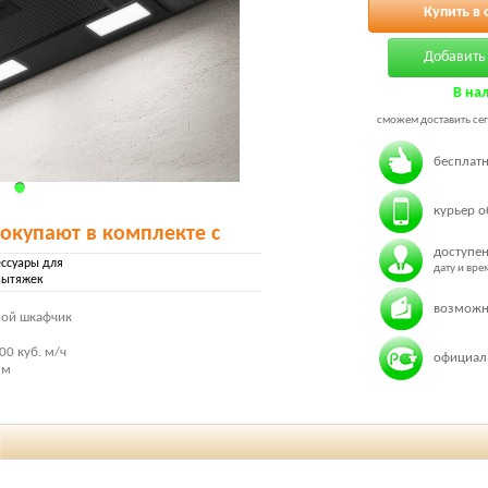
Купить в 
Добавить 
В на
сможем доставить сег
бесплатн
курьер о
покупают в комплекте с
доступен
ессуары для
дату и вр
вытяжек
возможн
ной шкафчик
00 куб. м/ч
официаль
см