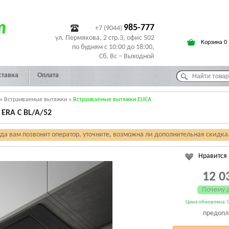
т
985-777
+7 (9044)
ул. Пермякова, 2 стр.3, офис 502
Корзина 0
по будням с 10:00 до 18:00,
Сб, Вс – Выходной
ставка
Оплата
»
Встраиваемые вытяжки
»
Встраиваемые вытяжки ELICA
ERA C BL/A/52
гда вам позвонит оператор, уточните, возможна ли дополнительная скидка
Нравится
12 0
Почему 
Цена обновлена: 0
предопл