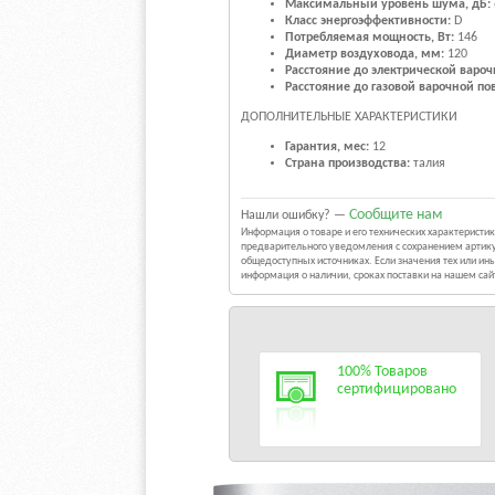
Максимальный уровень шума, дБ:
Класс энергоэффективности:
D
Потребляемая мощность, Вт:
146
Диаметр воздуховода, мм:
120
Расстояние до электрической вароч
Расстояние до газовой варочной по
ДОПОЛНИТЕЛЬНЫЕ ХАРАКТЕРИСТИКИ
Гарантия, мес:
12
Страна производства:
талия
Сообщите нам
Нашли ошибку? —
Информация о товаре и его технических характерист
предварительного уведомления с сохранением артику
общедоступных источниках. Если значения тех или и
информация о наличии, сроках поставки на нашем са
100% Товаров
сертифицировано