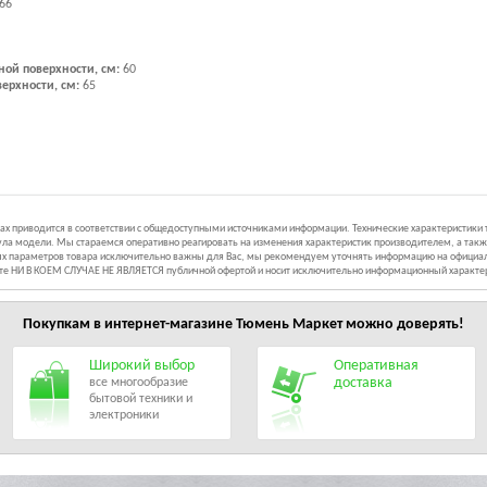
66
ной поверхности, см:
60
верхности, см:
65
иках приводится в соответствии с общедоступными источниками информации. Технические характеристики
ла модели. Мы стараемся оперативно реагировать на изменения характеристик производителем, а такж
ных параметров товара исключительно важны для Вас, мы рекомендуем уточнять информацию на официал
йте НИ В КОЕМ СЛУЧАЕ НЕ ЯВЛЯЕТСЯ публичной офертой и носит исключительно информационный характе
Покупкам в интернет-магазине
Тюмень Маркет
можно доверять!
Широкий выбор
Оперативная
доставка
все многообразие
бытовой техники и
электроники