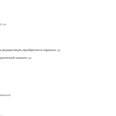
0 см
е рециркуляции приобретается отдельно:
да
удомоечной машине:
да
иниевый