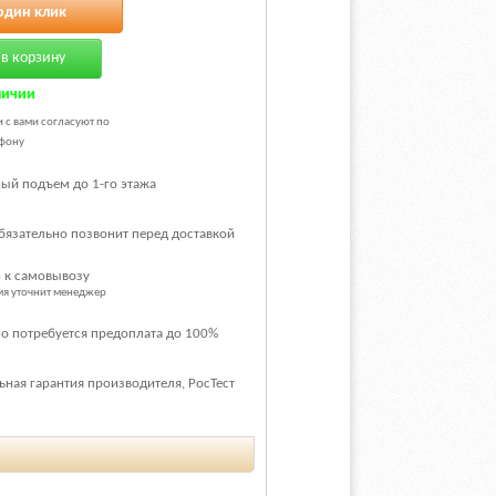
один клик
в корзину
личии
и с вами согласуют по
фону
ый подъем до 1-го этажа
бязательно позвонит перед доставкой
 к самовывозу
емя уточнит менеджер
о потребуется предоплата до 100%
ная гарантия производителя, РосТест