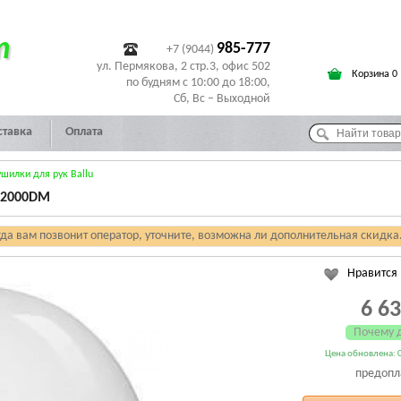
т
985-777
+7 (9044)
ул. Пермякова, 2 стр.3, офис 502
Корзина 0
по будням с 10:00 до 18:00,
Сб, Вс – Выходной
ставка
Оплата
ушилки для рук Ballu
-2000DM
гда вам позвонит оператор, уточните, возможна ли дополнительная скидка
Нравится
6 6
Почему 
Цена обновлена: 0
предопл