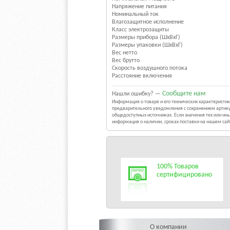
Напряжение питания
Номинальный ток
Влагозащитное исполнение
Класс электрозащиты
Размеры прибора (ШхВхГ)
Размеры упаковки (ШхВхГ)
Вес нетто
Вес брутто
Скорость воздушного потока
Расстояние включения
Сообщите нам
Нашли ошибку? —
Информация о товаре и его технических характерист
предварительного уведомления с сохранением артику
общедоступных источниках. Если значения тех или и
информация о наличии, сроках поставки на нашем са
100% Товаров
сертифицировано
О компании