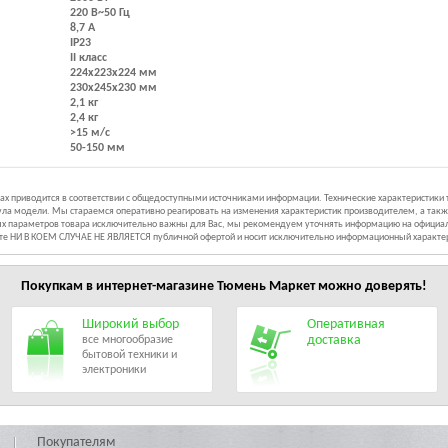
220 В~50 Гц
8,7 А
IP23
II класс
224х223х224 мм
230х245х230 мм
2,1 кг
2,4 кг
>15 м/с
50-150 мм
иках приводится в соответствии с общедоступными источниками информации. Технические характеристики
ла модели. Мы стараемся оперативно реагировать на изменения характеристик производителем, а такж
ных параметров товара исключительно важны для Вас, мы рекомендуем уточнять информацию на официал
йте НИ В КОЕМ СЛУЧАЕ НЕ ЯВЛЯЕТСЯ публичной офертой и носит исключительно информационный характе
Покупкам в интернет-магазине
Тюмень Маркет
можно доверять!
Широкий выбор
Оперативная
доставка
все многообразие
бытовой техники и
электроники
Покупателям