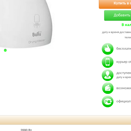
Купить в 
Добавить 
В на
дату и время доставк
теле
бесплатн
курьер о
доступен
дату и вр
возможн
официаль
2000 Вт