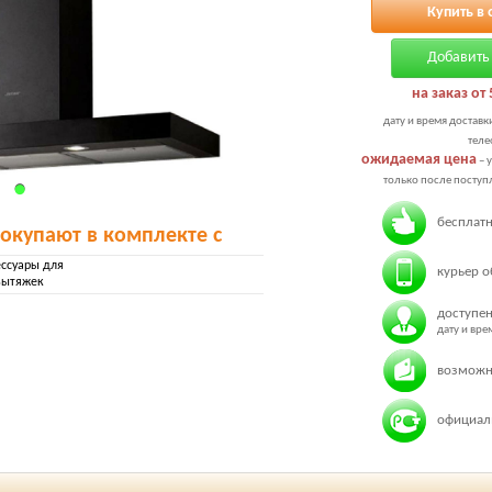
Купить в 
Добавить 
на заказ от 
дату и время доставк
теле
ожидаемая цена
– 
только после поступл
бесплатн
покупают в комплекте с
ессуары для
курьер о
вытяжек
доступен
дату и вр
возможн
официаль