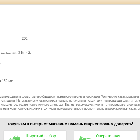
200,
диодная, 3 Вт х 2,
,
а 150 мм
иках приводится в соответствии с общедоступными источниками информации. Технические характеристики
ла модели. Мы стараемся оперативно реагировать на изменения характеристик производителем, а такж
ных параметров товара исключительно важны для Вас, мы рекомендуем уточнять информацию на официал
йте НИ В КОЕМ СЛУЧАЕ НЕ ЯВЛЯЕТСЯ публичной офертой и носит исключительно информационный характе
Покупкам в интернет-магазине
Тюмень Маркет
можно доверять!
Широкий выбор
Оперативная