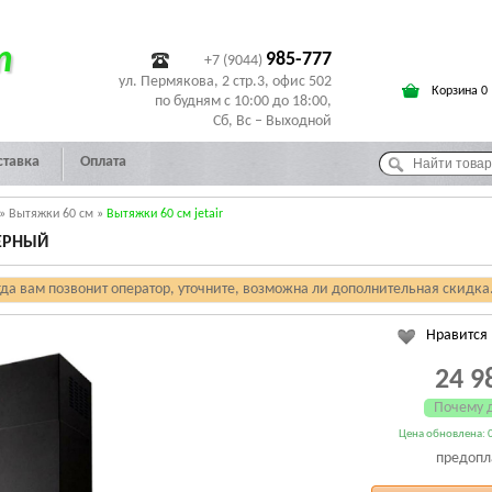
т
985-777
+7 (9044)
ул. Пермякова, 2 стр.3, офис 502
Корзина 0
по будням с 10:00 до 18:00,
Сб, Вс – Выходной
ставка
Оплата
»
Вытяжки 60 см
»
Вытяжки 60 см jetair
ЧЕРНЫЙ
гда вам позвонит оператор, уточните, возможна ли дополнительная скидка
Нравится
24 9
Почему 
Цена обновлена: 0
предопл