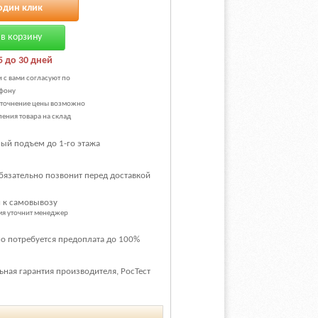
один клик
в корзину
5 до 30 дней
и с вами согласуют по
фону
уточнение цены возможно
ения товара на склад
ый подъем до 1-го этажа
бязательно позвонит перед доставкой
 к самовывозу
емя уточнит менеджер
о потребуется предоплата до 100%
ная гарантия производителя, РосТест