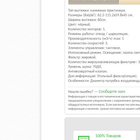
Тип вытяжки: каминная пристенная,
Размеры (ВхШхГ): 62.2-115.2х59.8х45 см,
Ширина вытяжки: 60см,
Цвет: чёрный,
Количество моторов: 1,
Режимы работы: отвод / циркуляция,
Производительность (м3/ч) max: 1
Количество скоростей: 3,
Элементы управления: тактовое,
Интенсивный режим, Освещение: лампа свето
Фильтр: жировой,
Количество жироулавливающих фильтров:: 3
Уровень шума: 70Дб,
Антивозвратный клапан,
Доп.информация: Угольный фильтр(опция),
Особенности: Диаметр патрубка воздуховод
Сообщите нам
Нашли ошибку? —
Информация о товаре и его технических характерист
предварительного уведомления с сохранением артику
общедоступных источниках. Если значения тех или и
информация о наличии, сроках поставки на нашем са
100% Товаров