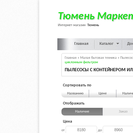
Тюмень Марке
Интернет-магазин
Тюмень
Главная
Каталог
До
Главная
»
Малая бытовая техника
»
Пылесо
циклонным фильтром
ПЫЛЕСОСЫ С КОНТЕЙНЕРОМ И
Сортировать по
Названию
Цене
Нали
Отображать
Наличие
Заказ
Цена
от
до