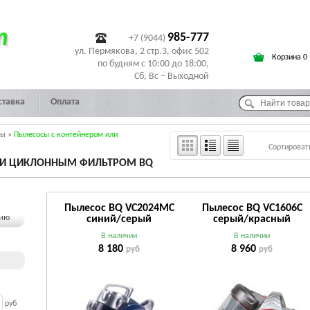
т
985-777
+7 (9044)
ул. Пермякова, 2 стр.3, офис 502
Корзина 0
по будням с 10:00 до 18:00,
Сб, Вс – Выходной
ставка
Оплата
сы
»
Пылесосы с контейнером или
Сортироват
ЛИ ЦИКЛОННЫМ ФИЛЬТРОМ BQ
Пылесос BQ VC2024MC
Пылесос BQ VC1606C
чию
синий/серый
серый/красный
В наличии
В наличии
8 180
8 960
руб
руб
руб