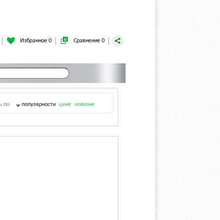
Избранное 0
Сравнение 0
ь по
популярности
цене
новизне