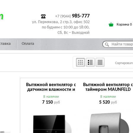
т
985-777
+7 (9044)
ул. Пермякова, 2 стр.3, офис 502
Корзина 0
по будням с 10:00 до 18:00,
Сб, Вс – Выходной
ставка
Оплата
Сортироват
Вытяжной вентилятор с
Вытяжной вентилятор 
датчиком влажности и
таймером MAUNFELD
таймером MAUNFELD
MFS10TS
В наличии
В наличии
MFE10THGB
7 150
5 520
руб
руб
чию