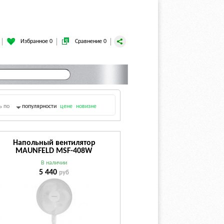
Избранное 0
Сравнение 0
ь по
популярности
цене
новизне
с
Напольный вентилятор
MAUNFELD MSF-408W
В наличии
5 440
руб