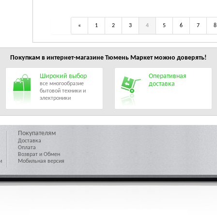
«
1
2
3
4
5
6
7
8
Покупкам в интернет-магазине
Тюмень Маркет
можно доверять!
Широкий выбор
Оперативная
доставка
все многообразие
бытовой техники и
электроники
Покупателям
Доставка
Оплата
Возврат и Обмен
и
Мобильная версия