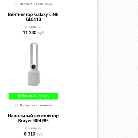
Добавить к сравнению
Вентилятор Galaxy LINE
GL8113
В наличии
11 230
руб
Добавить в корзину
Добавить к сравнению
Напольный вентилятор
Brayer BR4985
В наличии
8 310
руб