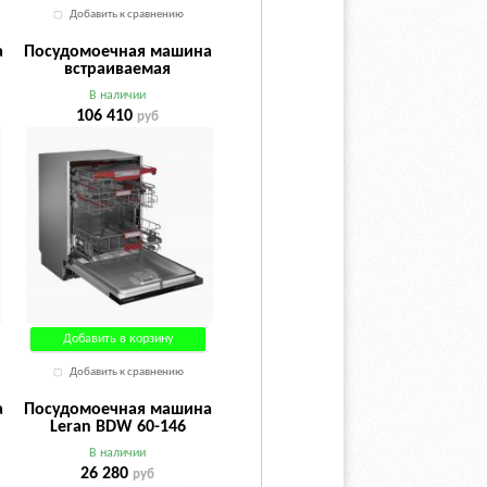
Добавить к сравнению
а
Посудомоечная машина
встраиваемая
Kuppersberg GIM 6097
В наличии
106 410
руб
Добавить в корзину
Добавить к сравнению
а
Посудомоечная машина
Leran BDW 60-146
В наличии
26 280
руб