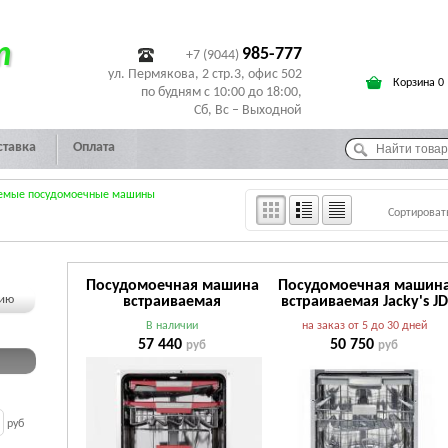
т
985-777
+7 (9044)
ул. Пермякова, 2 стр.3, офис 502
Корзина 0
по будням с 10:00 до 18:00,
Сб, Вс – Выходной
ставка
Оплата
емые посудомоечные машины
Сортироват
Посудомоечная машина
Посудомоечная машин
чию
встраиваемая
встраиваемая Jacky's JD
Kuppersberg GLM 6080
FB5301
В наличии
на заказ от 5 до 30 дней
57 440
50 750
руб
руб
руб