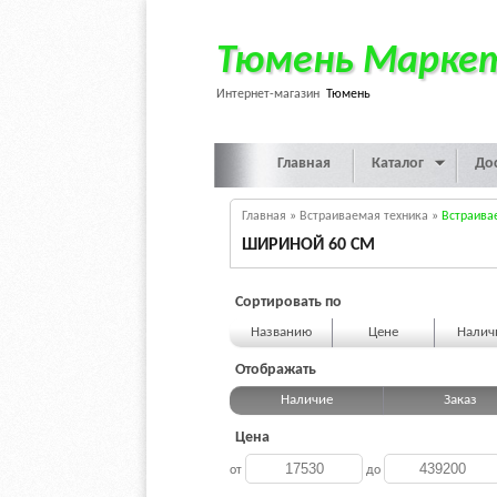
Тюмень Марке
Интернет-магазин
Тюмень
Главная
Каталог
До
Главная
»
Встраиваемая техника
»
Встраива
ШИРИНОЙ 60 СМ
Сортировать по
Названию
Цене
Нали
Отображать
Наличие
Заказ
Цена
от
до