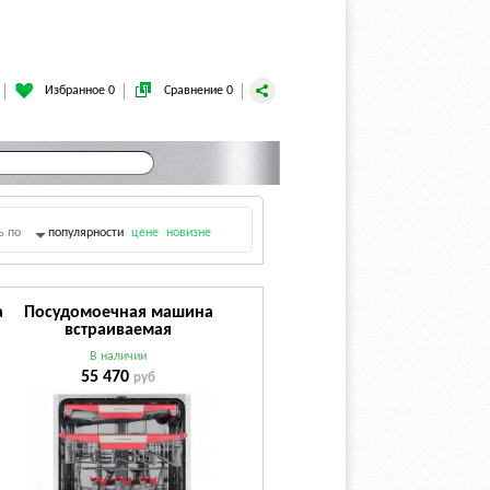
Избранное 0
Сравнение 0
ь по
популярности
цене
новизне
а
Посудомоечная машина
встраиваемая
Kuppersberg GLM 6075
В наличии
55 470
руб