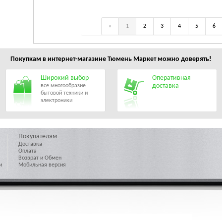
«
1
2
3
4
5
6
Покупкам в интернет-магазине
Тюмень Маркет
можно доверять!
Широкий выбор
Оперативная
доставка
все многообразие
бытовой техники и
электроники
Покупателям
Доставка
Оплата
Возврат и Обмен
и
Мобильная версия