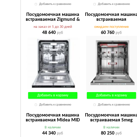
Добавить к сравнению
Добавить к сравнению
Посудомоечная машина
Посудомоечная машин
встраиваемая Zigmund &
встраиваемая
Shtain DW 302.6
Kuppersberg GIM 6095
на заказ от 5 до 30 дней
ожидаем поступления
48 640
60 760
руб
руб
Добавить в корзину
Добавить в корзину
Добавить к сравнению
Добавить к сравнению
Посудомоечная машина
Посудомоечная машин
встраиваемая Midea MID
встраиваемая Smeg
60 S730i
STL5352C
В наличии
В наличии
44 340
80 250
руб
руб