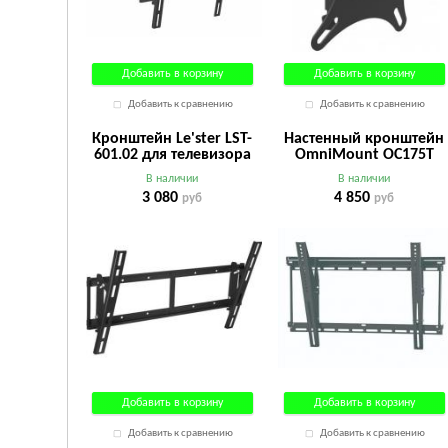
Добавить в корзину
Добавить в корзину
Добавить к сравнению
Добавить к сравнению
Кронштейн Le'ster LST-
Настенный кронштейн
601.02 для телевизора
ОmniМоunt OС175T
10"- 95", наклонный
37"-90"VESA до 600х500
В наличии
В наличии
черный
3 080
4 850
руб
руб
Добавить в корзину
Добавить в корзину
Добавить к сравнению
Добавить к сравнению