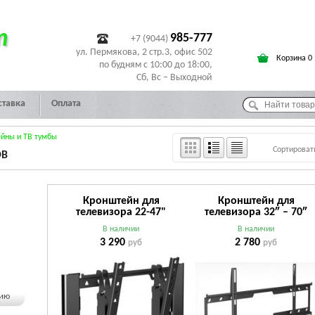
т
985-777
+7 (9044)
ул. Пермякова, 2 стр.3, офис 502
Корзина 0
по будням с 10:00 до 18:00,
Сб, Вс – Выходной
ставка
Оплата
йны и ТВ тумбы
Сортироват
ОВ
Кронштейн для
Кронштейн для
телевизора 22-47"
телевизора 32″ – 70″
HOLDER LCD-T3929-B
HOLDER LCD-F6618-B (
В наличии
В наличии
(VESA 100×100, 200×100,
Vesa 200х200, 200х300,
3 290
2 780
руб
руб
200×200, 200×300,
300х200, 300x300,
300×200, 300×400)
400х200, 400х400,
черный
600х400 мм) черный
чию