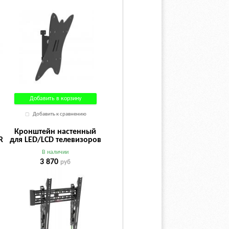
Добавить в корзину
Добавить к сравнению
Кронштейн настенный
R
для LED/LCD телевизоров
ARM MEDIA PLASMA-14
В наличии
крепление с двойным
3 870
руб
крючком 26"-65"
дюймов