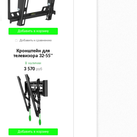
Добавить в корзину
Добавить к сравнению
Кронштейн для
телевизора 32-55''
ONKRON TM5 (VESA
В наличии
75х75~400х400 мм)
3 570
руб
черный
Добавить в корзину