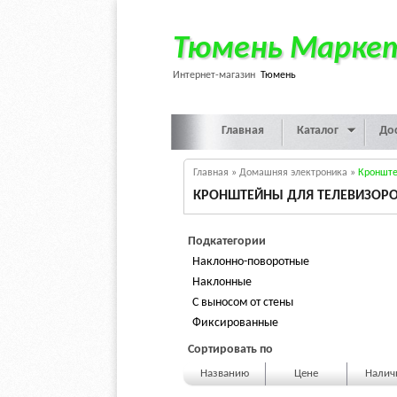
Тюмень Марке
Интернет-магазин
Тюмень
Главная
Каталог
До
Главная
»
Домашняя электроника
»
Кронште
КРОНШТЕЙНЫ ДЛЯ ТЕЛЕВИЗОР
Подкатегории
Наклонно-поворотные
Наклонные
С выносом от стены
Фиксированные
Сортировать по
Названию
Цене
Нали