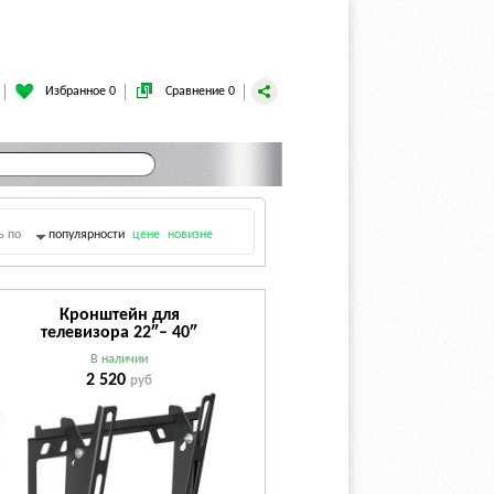
Избранное 0
Сравнение 0
ь по
популярности
цене
новизне
Кронштейн для
телевизора 22″– 40″
Holder LCD-T2627-B (VESA
В наличии
75х75, 100х100, 100х150,
2 520
руб
150х100, 200х100,
200х200 мм) черный