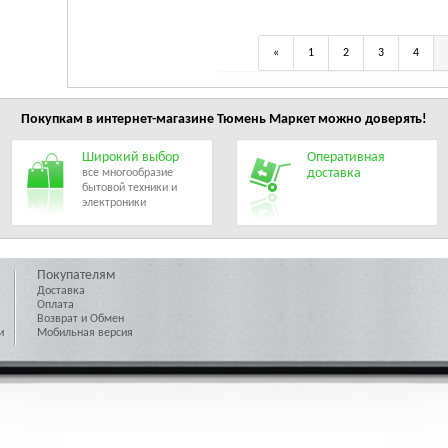
«
1
2
3
4
Покупкам в интернет-магазине
Тюмень Маркет
можно доверять!
Широкий выбор
Оперативная
доставка
все многообразие
бытовой техники и
электроники
Покупателям
Доставка
Оплата
Возврат и Обмен
и
Мобильная версия