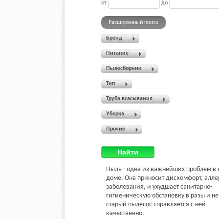
от
до
Расширенный поиск
Бренд
Питание
Пылесборник
Тип
Труба всасывания
Уборка
Прочие
Найти
Пыль - одна из важнейших проблем в
доме. Она приносит дискомфорт, алл
заболевания, и ухудшает санитарно-
гигиеническую обстановку в разы и не
старый пылесос справляется с ней
качественно.