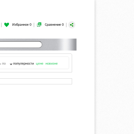
Избранное 0
Сравнение 0
ь по
популярности
цене
новизне