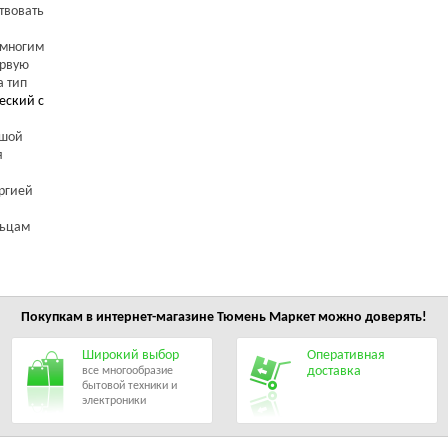
твовать
 многим
ервую
а тип
еский с
ьшой
я
ргией
льцам
Покупкам в интернет-магазине
Тюмень Маркет
можно доверять!
Широкий выбор
Оперативная
доставка
все многообразие
бытовой техники и
электроники