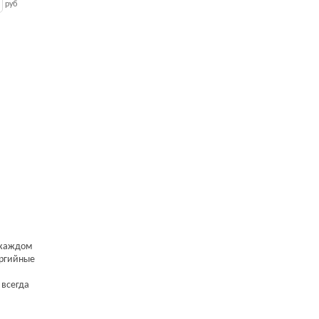
руб
 каждом
ергийные
 всегда