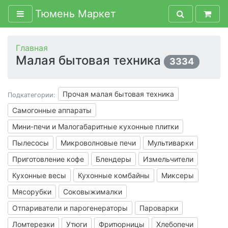
Тюмень Маркет
Главная
Малая бытовая техника
3334
Прочая малая бытовая техника
Подкатегории:
Самогонные аппараты
Мини-печи и Малогабаритные кухонные плитки
Пылесосы
Микроволновые печи
Мультиварки
Приготовление кофе
Блендеры
Измельчители
Кухонные весы
Кухонные комбайны
Миксеры
Мясорубки
Соковыжималки
Отпариватели и парогенераторы
Пароварки
Ломтерезки
Утюги
Фритюрницы
Хлебопечи