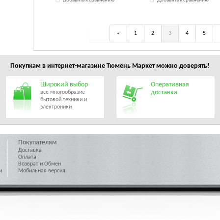
Добавить к сравнению
Добавить к сравнению
«
1
2
3
4
5
Покупкам в интернет-магазине
Тюмень Маркет
можно доверять!
Широкий выбор
Оперативная
доставка
все многообразие
бытовой техники и
электроники
Покупателям
Доставка
Оплата
Возврат и Обмен
и
Мобильная версия