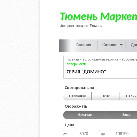
Тюмень Марке
Интернет-магазин
Тюмень
Главная
Каталог
До
Главная
»
Встраиваемая техника
»
Варочные
поверхности
СЕРИЯ "ДОМИНО"
Сортировать по
Названию
Цене
Нали
Отображать
Наличие
Заказ
Цена
от
до