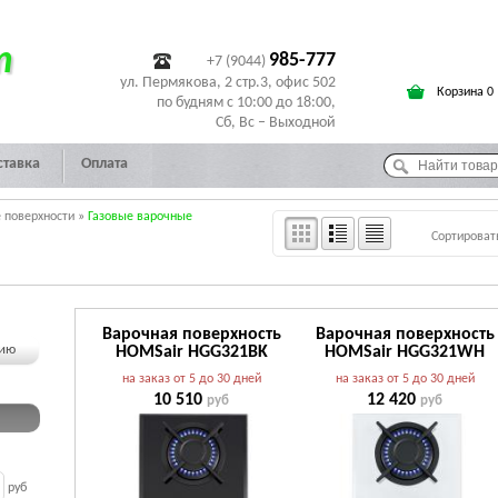
т
985-777
+7 (9044)
ул. Пермякова, 2 стр.3, офис 502
Корзина 0
по будням с 10:00 до 18:00,
Сб, Вс – Выходной
ставка
Оплата
 поверхности
»
Газовые варочные
Сортироват
Варочная поверхность
Варочная поверхность
чию
HOMSair HGG321BK
HOMSair HGG321WH
на заказ от 5 до 30 дней
на заказ от 5 до 30 дней
10 510
12 420
руб
руб
руб