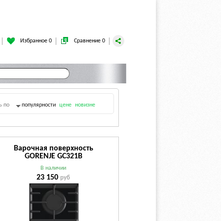
Избранное 0
Сравнение 0
ь по
популярности
цене
новизне
Варочная поверхность
GORENJE GC321B
В наличии
23 150
руб