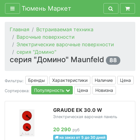
Тюмень Маркет
Главная
Встраиваемая техника
Варочные поверхности
Электрические варочные поверхности
серия "Домино"
серия "Домино" Maunfeld
88
Бренды
Характеристики
Наличие
Цена
Фильтры:
Популярность
Цена
Новизна
Сортировка:
GRAUDE EK 30.0 W
Электрическая варочная панель
20 290
руб
на заказ от 5 до 30 дней