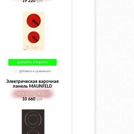
19 220
руб
Добавить в корзину
Добавить к сравнению
Электрическая варочная
панель MAUNFELD
EVSE292FDBK
на заказ от 5 до 30 дней
10 660
руб