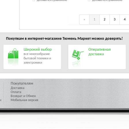
Добавить к сравнению
Добавить к сравнению
«
1
2
3
4
Покупкам в интернет-магазине
Тюмень Маркет
можно доверять!
Широкий выбор
Оперативная
доставка
все многообразие
бытовой техники и
электроники
Покупателям
Доставка
Оплата
Возврат и Обмен
и
Мобильная версия