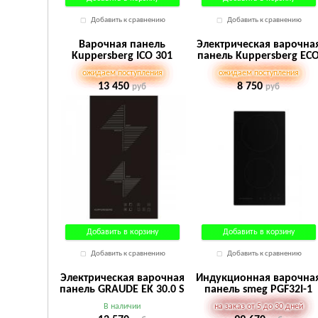
Добавить к сравнению
Добавить к сравнению
Варочная панель
Электрическая варочна
Kuppersberg ICO 301
панель Kuppersberg EC
302
ожидаем поступления
ожидаем поступления
13 450
8 750
руб
руб
Добавить в корзину
Добавить в корзину
Добавить к сравнению
Добавить к сравнению
Электрическая варочная
Индукционная варочна
панель GRAUDE EK 30.0 S
панель smeg PGF32I-1
В наличии
на заказ от 5 до 30 дней