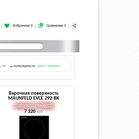
Избранное 0
Сравнение 0
ь по
популярности
цене
новизне
Варочная поверхность
MAUNFELD EVCE 292-BK
на заказ от 5 до 30 дней
7 320
руб