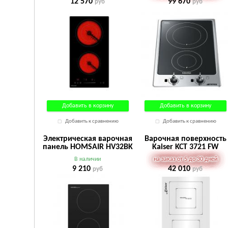
12 570
99 670
руб
руб
Добавить в корзину
Добавить в корзину
Добавить к сравнению
Добавить к сравнению
Электрическая варочная
Варочная поверхность
панель HOMSAIR HV32BK
Kaiser KCT 3721 FW
В наличии
на заказ от 5 до 30 дней
9 210
42 010
руб
руб