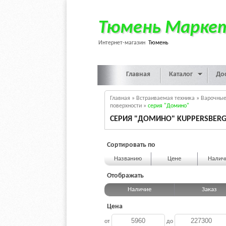
Тюмень Марке
Интернет-магазин
Тюмень
Главная
Каталог
До
Главная
»
Встраиваемая техника
»
Варочные
поверхности
»
серия "Домино"
СЕРИЯ "ДОМИНО" KUPPERSBER
Сортировать по
Названию
Цене
Нали
Отображать
Наличие
Заказ
Цена
от
до