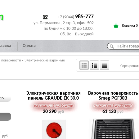
т
985-777
+7 (9044)
ул. Пермякова, 2 стр.3, офис 502
Корзина 0
по будням с 10:00 до 18:00,
Сб, Вс – Выходной
ставка
Оплата
 поверхности
»
Электрические варочные
Сортироват
G
Электрическая варочная
Варочная поверхность
чию
панель GRAUDE EK 30.0
Smeg PGF30B
W
на заказ от 5 до 30 дней
на заказ от 5 до 30 дней
20 290
61 120
руб
руб
руб