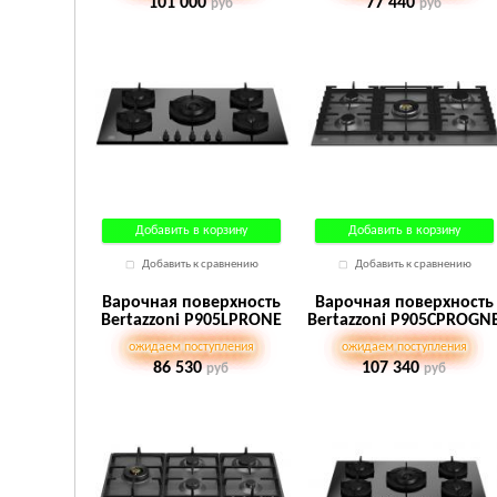
101 000
77 440
руб
руб
Добавить в корзину
Добавить в корзину
Добавить к сравнению
Добавить к сравнению
Варочная поверхность
Варочная поверхность
Bertazzoni P905LPRONE
Bertazzoni P905CPROGN
ожидаем поступления
ожидаем поступления
86 530
107 340
руб
руб