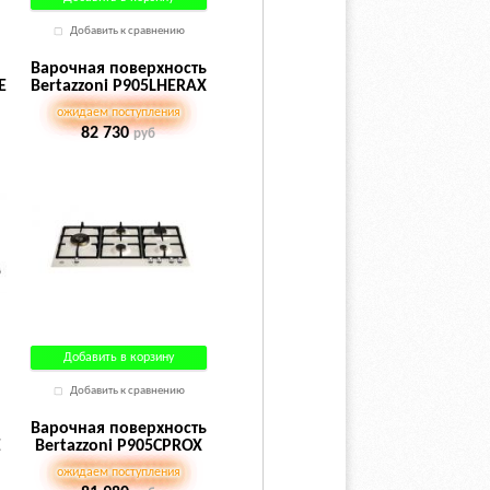
Добавить к сравнению
Варочная поверхность
E
Bertazzoni P905LHERAX
ожидаем поступления
82 730
руб
Добавить в корзину
Добавить к сравнению
Варочная поверхность
E
Bertazzoni P905CPROX
ожидаем поступления