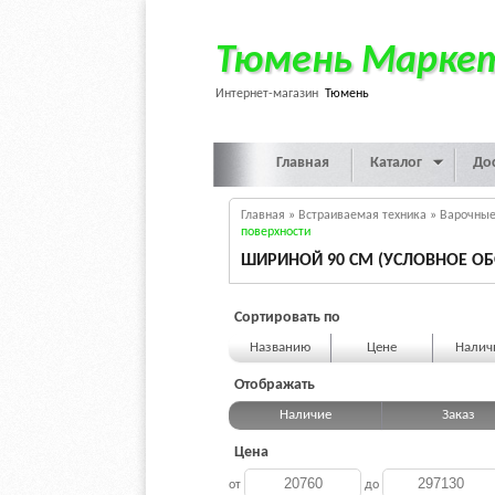
Тюмень Марке
Интернет-магазин
Тюмень
Главная
Каталог
До
Главная
»
Встраиваемая техника
»
Варочные
поверхности
ШИРИНОЙ 90 СМ (УСЛОВНОЕ ОБ
Сортировать по
Названию
Цене
Нали
Отображать
Наличие
Заказ
Цена
от
до