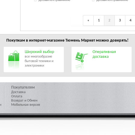
Добавить к сравнению
Добавить к сравнению
«
1
2
3
4
Покупкам в интернет-магазине
Тюмень Маркет
можно доверять!
Широкий выбор
Оперативная
доставка
все многообразие
бытовой техники и
электроники
Покупателям
Доставка
Оплата
Возврат и Обмен
и
Мобильная версия