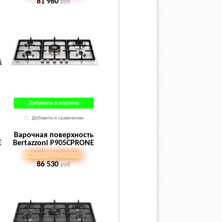
81 980
руб
Добавить в корзину
Добавить к сравнению
Варочная поверхность
E
Bertazzoni P905CPRONE
ожидаем поступления
86 530
руб