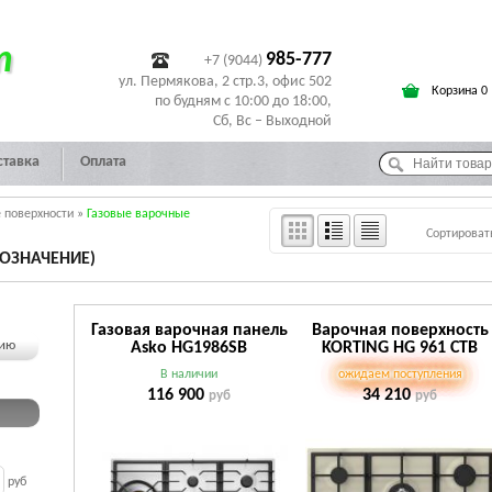
т
985-777
+7 (9044)
ул. Пермякова, 2 стр.3, офис 502
Корзина 0
по будням с 10:00 до 18:00,
Сб, Вс – Выходной
ставка
Оплата
 поверхности
»
Газовые варочные
Сортироват
ОЗНАЧЕНИЕ)
Газовая варочная панель
Варочная поверхность
чию
Asko HG1986SB
KORTING HG 961 CTB
В наличии
ожидаем поступления
116 900
34 210
руб
руб
руб