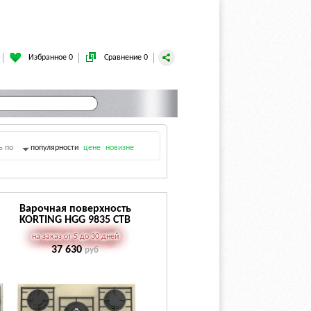
Избранное 0
Сравнение 0
ь по
популярности
цене
новизне
Варочная поверхность
KORTING HGG 9835 CTB
на заказ от 5 до 30 дней
37 630
руб