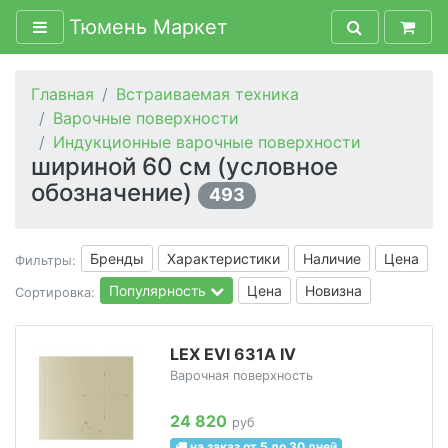
Тюмень Маркет
Главная
Встраиваемая техника
Варочные поверхности
Индукционные варочные поверхности
шириной 60 см (условное
обозначение)
493
Бренды
Характеристики
Наличие
Цена
Фильтры:
Популярность
Цена
Новизна
Сортировка:
LEX EVI 631A IV
Варочная поверхность
24 820
руб
на заказ от 5 до 30 дней