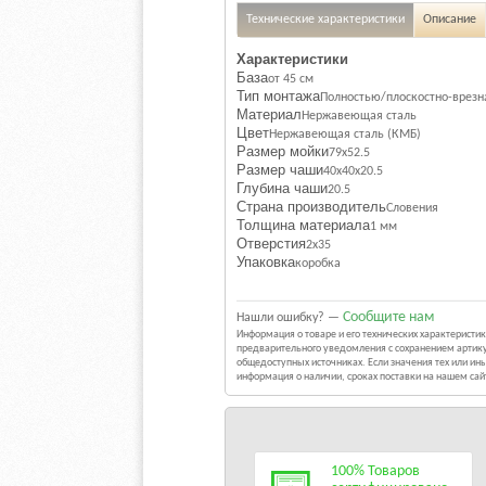
Технические характеристики
Описание
Характеристики
База
от 45 см
Тип монтажа
Полностью/плоскостно-врезна
Материал
Нержавеющая сталь
Цвет
Нержавеющая сталь (КМБ)
Размер мойки
79x52.5
Размер чаши
40x40x20.5
Глубина чаши
20.5
Страна производитель
Словения
Толщина материала
1 мм
Отверстия
2х35
Упаковка
коробка
Сообщите нам
Нашли ошибку? —
Информация о товаре и его технических характерист
предварительного уведомления с сохранением артику
общедоступных источниках. Если значения тех или и
информация о наличии, сроках поставки на нашем са
100% Товаров