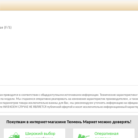
я (F/S)
иках приводится в соответствии с общедоступными источниками информации. Технические характеристики
ла модели. Мы стараемся оперативно реагировать на изменения характеристик производителем, а такж
ных параметров товара исключительно важны для Вас, мы рекомендуем уточнять информацию на официал
йте НИ В КОЕМ СЛУЧАЕ НЕ ЯВЛЯЕТСЯ публичной офертой и носит исключительно информационный характе
Покупкам в интернет-магазине
Тюмень Маркет
можно доверять!
Широкий выбор
Оперативная