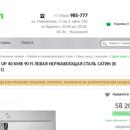
т
985-777
+7 (9044)
ул. Пермякова, 2 стр.3, офис 502
Корзина 0
по будням с 10:00 до 18:00,
Сб, Вс – Выходной
ставка
Оплата
Кухонные мойки
»
Мойки из нержавеющей стали
»
Одна чаша с крылом
»
Одна чаша с
UP 40 KMB 90 FI ЛЕВАЯ НЕРЖАВЕЮЩАЯ СТАЛЬ САТИН (В
1)
гда вам позвонит оператор, уточните, возможна ли дополнительная скидка
Нравится
58 2
Почему 
Цена обновлена: 0
предопл