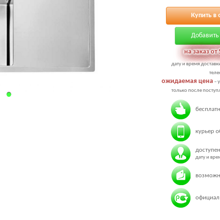
Купить в 
Добавить 
на заказ от 
дату и время доставк
теле
ожидаемая цена
– 
только после поступл
бесплатн
курьер о
доступен
дату и вр
возможн
официаль