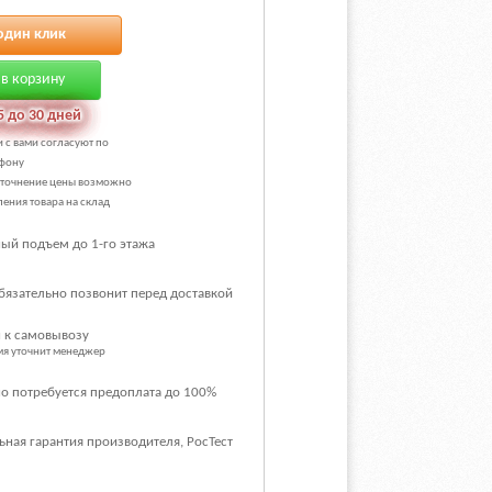
один клик
в корзину
5 до 30 дней
и с вами согласуют по
фону
уточнение цены возможно
ения товара на склад
ый подъем до 1-го этажа
бязательно позвонит перед доставкой
 к самовывозу
емя уточнит менеджер
о потребуется предоплата до 100%
ная гарантия производителя, РосТест