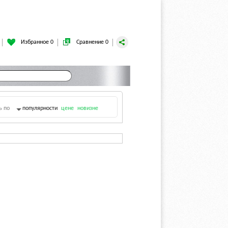
Избранное 0
Сравнение 0
ь по
популярности
цене
новизне