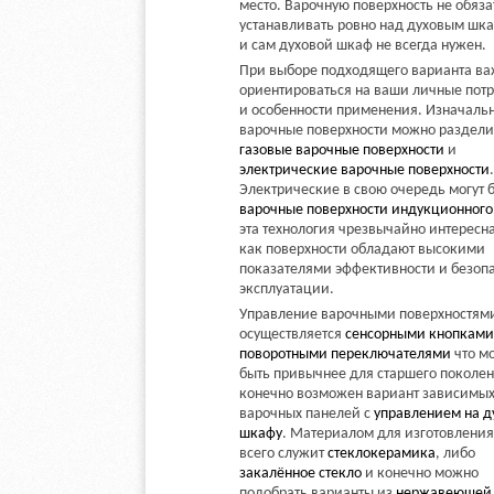
место. Варочную поверхность не обяз
устанавливать ровно над духовым шк
и сам духовой шкаф не всегда нужен.
При выборе подходящего варианта в
ориентироваться на ваши личные пот
и особенности применения. Изначаль
варочные поверхности можно раздели
газовые варочные поверхности
и
электрические варочные поверхности
.
Электрические в свою очередь могут 
варочные поверхности индукционного
эта технология чрезвычайно интересна
как поверхности обладают высокими
показателями эффективности и безоп
эксплуатации.
Управление варочными поверхностям
осуществляется
сенсорными кнопками
поворотными переключателями
что м
быть привычнее для старшего поколен
конечно возможен вариант зависимы
варочных панелей с
управлением на д
шкафу
. Материалом для изготовлени
всего служит
стеклокерамика
, либо
закалённое стекло
и конечно можно
подобрать варианты из
нержавеющей 