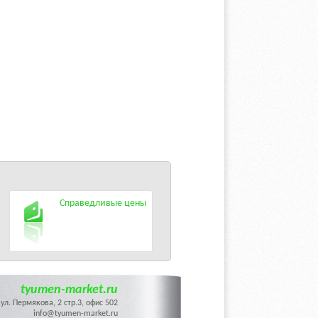
Справедливые цены
tyumen-market.ru
ул. Пермякова, 2 стр.3, офис 502
info@tyumen-market.ru