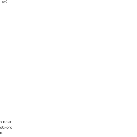
руб
х плит
обного
ть