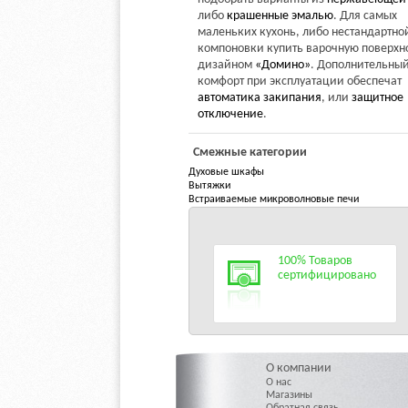
либо
крашенные эмалью
. Для самых
маленьких кухонь, либо нестандартно
компоновки купить варочную поверхно
дизайном
«Домино»
. Дополнительны
комфорт при эксплуатации обеспечат
автоматика закипания
, или
защитное
отключение
.
Смежные категории
Духовые шкафы
Вытяжки
Встраиваемые микроволновые печи
100% Товаров
сертифицировано
О компании
О нас
Магазины