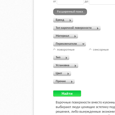
от
до
Расширенный поиск
Бренд
Тип варочной поверхности
Материал
Переключатели
поворотные
сенсорные
Тип
Установка
Цвет
Прочие
Найти
Варочные поверхности вместо кухонны
выбирают люди ценящие эстетику под
решения, либо вынужденные экономи