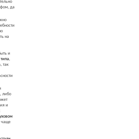
ательно
афом, да
ажно
ребности
но
ть на
быть и
 типа
,
, так
асности
и
, либо
ожет
ия и
х
уховом
я чаще
стали
,