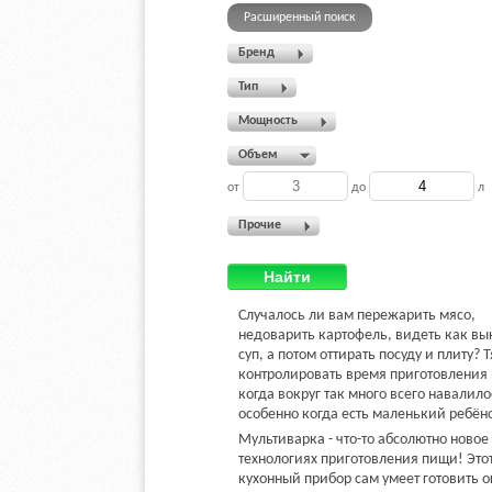
Расширенный поиск
Бренд
Тип
Мощность
Объем
от
до
л
Прочие
Найти
Случалось ли вам пережарить мясо,
недоварить картофель, видеть как вы
суп, а потом оттирать посуду и плиту? 
контролировать время приготовления
когда вокруг так много всего навалило
особенно когда есть маленький ребён
Мультиварка - что-то абсолютно новое
технологиях приготовления пищи! Это
кухонный прибор сам умеет готовить 