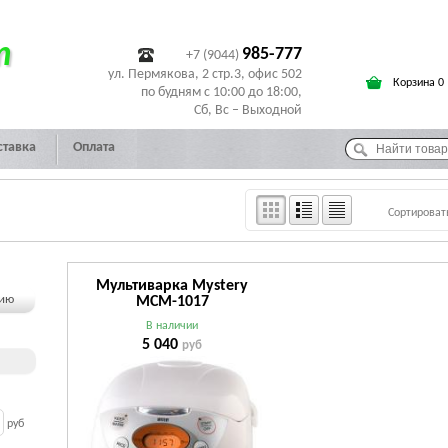
т
985-777
+7 (9044)
ул. Пермякова, 2 стр.3, офис 502
Корзина 0
по будням с 10:00 до 18:00,
Сб, Вс – Выходной
ставка
Оплата
Сортироват
Мультиварка Mystery
чию
МСM-1017
В наличии
5 040
руб
руб