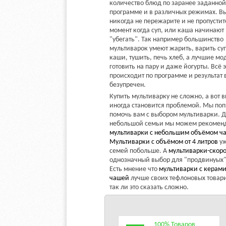
количество блюд по заранее заданной
программе и в различных режимах. В
никогда не пережарите и не пропустит
момент когда суп, или каша начинают
"убегать". Так например большинство
мультиварок умеют жарить, варить су
каши, тушить, печь хлеб, а лучшие мо
готовить на пару и даже йогурты. Всё э
происходит по программе и результат 
безупречен.
Купить мультиварку не сложно, а вот 
иногда становится проблемой. Мы по
помочь вам с выбором мультиварки. 
небольшой семьи мы можем рекомен
мультиварки с небольшим объёмом ч
Мультиварки с объёмом от 4 литров
уж
семей побольше. А
мультиварки-скор
однозначный выбор для "продвинуых"
Есть мнение что
мультиварки с керам
чашей
лучше своих тефлоновых товар
так ли это сказать сложно.
100% Товаров