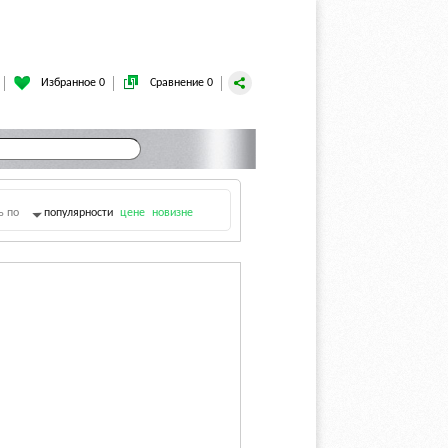
Избранное 0
Сравнение 0
ь по
популярности
цене
новизне