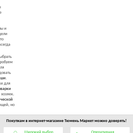
ы
е
пы и
дели
то
всегда
выбрать
пробуем
Для
довать
аши
.
е для
оварки
 хозяек.
ической
ищей, но
Покупкам в интернет-магазине
Тюмень Маркет
можно доверять!
Широкий выбор
Оперативная