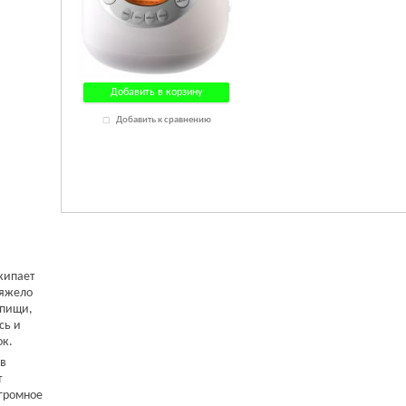
Добавить в корзину
Добавить к сравнению
кипает
Тяжело
 пищи,
сь и
ок.
 в
т
огромное